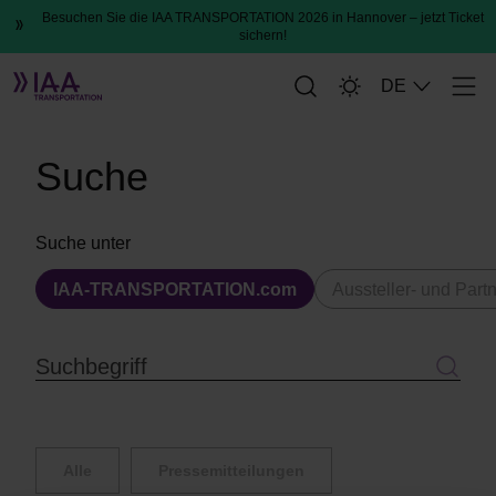
Besuchen Sie die IAA TRANSPORTATION 2026 in Hannover – jetzt Ticket
sichern!
DE
Men
Suche
Suche
Suche unter
IAA-TRANSPORTATION.com
Aussteller- und Part
Alle
Pressemitteilungen