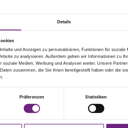
e mit PKW
e mit Zug
Details
e mit Flugzeug
Cookies
nhalte und Anzeigen zu personalisieren, Funktionen für soziale
e mit ÖPNV
Website zu analysieren. Außerdem geben wir Informationen zu I
r soziale Medien, Werbung und Analysen weiter. Unsere Partner
 Daten zusammen, die Sie ihnen bereitgestellt haben oder die s
e für Besucher mit Behinderungen
n.
e-Service auf dem Messgelände
Präferenzen
Statistiken
glicht eine bequeme und schnelle Anreise aus Richtung Nordrh