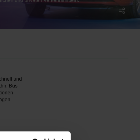
ichen und privaten Verkehrsmitteln.
hnell und
ahn, Bus
tionen
ungen