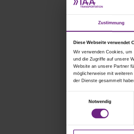
Anreis
Anreis
Zustimmung
Anreis
Diese Webseite verwendet 
Wir verwenden Cookies, um I
Anreis
und die Zugriffe auf unsere 
Website an unsere Partner fü
möglicherweise mit weiteren
Anreis
der Dienste gesammelt habe
E
Shuttl
Notwendig
i
n
w
i
l
Die A2 ermö