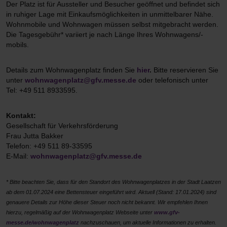
Der Platz ist für Aussteller und Besucher geöffnet und befindet sich
in ruhiger Lage mit Einkaufsmöglichkeiten in unmittelbarer Nähe.
Wohnmobile und Wohnwagen müssen selbst mitgebracht werden.
Die Tagesgebühr* variiert je nach Länge Ihres Wohnwagens/-
mobils.
Details zum Wohnwagenplatz finden Sie
hier
.
Bitte reservieren Sie
unter
wohnwagenplatz@gfv.messe.de
oder telefonisch unter
Tel: +49 511 8933595.
Kontakt:
Gesellschaft für Verkehrsförderung
Frau Jutta Bakker
Telefon: +49 511 89-33595
E-Mail:
wohnwagenplatz@gfv.messe.de
* Bitte beachten Sie, dass für den Standort des Wohnwagenplatzes in der Stadt Laatzen
ab dem 01.07.2024 eine Bettensteuer eingeführt wird. Aktuell (Stand: 17.01.2024) sind
genauere Details zur Höhe dieser Steuer noch nicht bekannt. Wir empfehlen Ihnen
hierzu, regelmäßig auf der Wohnwagenplatz Webseite unter
www.gfv-
messe.de/wohnwagenplatz
nachzuschauen, um aktuelle Informationen zu erhalten.