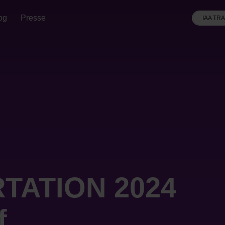
og
Presse
IAA TR
TATION 2024
f