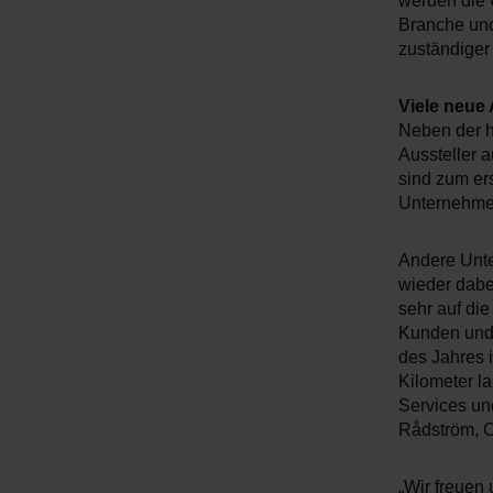
werden die 
Branche und 
zuständiger
Viele neue
Neben der h
Aussteller 
sind zum er
Unternehmen
Andere Unt
wieder dabe
sehr auf di
Kunden und 
des Jahres i
Kilometer l
Services un
Rådström, 
„Wir freuen