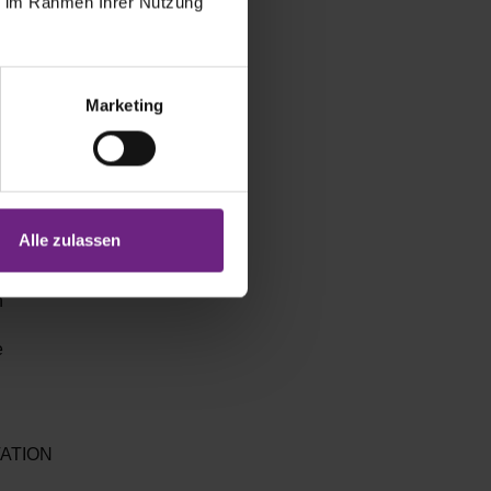
ie im Rahmen Ihrer Nutzung
ativen
hase auf dem
Die IAA
Marketing
form“, sagt
ichkeiten
Alle zulassen
ttraktionen
n
e
RTATION