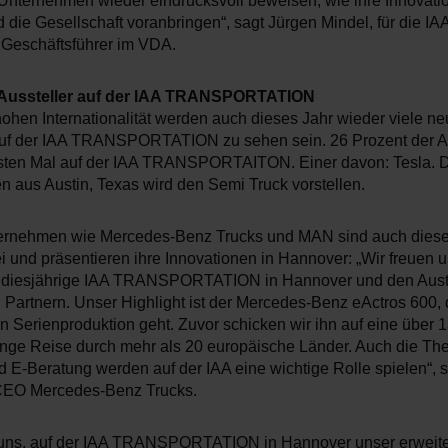
Unternehmen wieder eindrucksvoll beweisen, wie ihre Innovati
die Gesellschaft voranbringen“, sagt Jürgen Mindel, für die IA
 Geschäftsführer im VDA.
 Aussteller auf der IAA TRANSPORTATION
ohen Internationalität werden auch dieses Jahr wieder viele n
auf der IAA TRANSPORTATION zu sehen sein. 26 Prozent der Au
sten Mal auf der IAA TRANSPORTAITON. Einer davon: Tesla. 
 aus Austin, Texas wird den Semi Truck vorstellen.
ernehmen wie Mercedes-Benz Trucks und MAN sind auch diese
i und präsentieren ihre Innovationen in Hannover: „Wir freuen 
e diesjährige IAA TRANSPORTATION in Hannover und den Aust
Partnern. Unser Highlight ist der Mercedes-Benz eActros 600,
n Serienproduktion geht. Zuvor schicken wir ihn auf eine über 
ange Reise durch mehr als 20 europäische Länder. Auch die Th
d E-Beratung werden auf der IAA eine wichtige Rolle spielen“, s
CEO Mercedes-Benz Trucks.
 uns, auf der IAA TRANSPORTATION in Hannover unser erweite