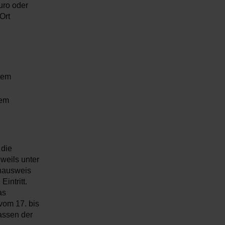
uro oder
Ort
inem
nem
 die
weils unter
nausweis
intritt.
as
vom 17. bis
assen der