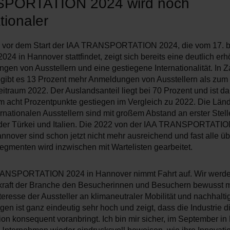
PORTATION 2024 wird noch
tionaler
 vor dem Start der IAA TRANSPORTATION 2024, die vom 17. bi
24 in Hannover stattfindet, zeigt sich bereits eine deutlich er
en von Ausstellern und eine gestiegene Internationalität. In Z
zt gibt es 13 Prozent mehr Anmeldungen von Ausstellern als zum
itraum 2022. Der Auslandsanteil liegt bei 70 Prozent und ist da
 acht Prozentpunkte gestiegen im Vergleich zu 2022. Die Länd
rnationalen Ausstellern sind mit großem Abstand an erster Stell
 der Türkei und Italien. Die 2022 von der IAA TRANSPORTATIO
nnover sind schon jetzt nicht mehr ausreichend und fast alle üb
egmenten wird inzwischen mit Wartelisten gearbeitet.
ANSPORTATION 2024 in Hannover nimmt Fahrt auf. Wir werden
kraft der Branche den Besucherinnen und Besuchern bewusst 
teresse der Aussteller an klimaneutraler Mobilität und nachhalti
en ist ganz eindeutig sehr hoch und zeigt, dass die Industrie d
ion konsequent voranbringt. Ich bin mir sicher, im September i