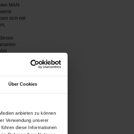
rsten MAN
chsene
sen sich mit
en,
 diesen
 unseren
MAN
uge unter
Über Cookies
veco, Kia,
ge ihre
erCharge,
OSLab werden
 Medien anbieten zu können
tware
hrer Verwendung unserer
 führen diese Informationen