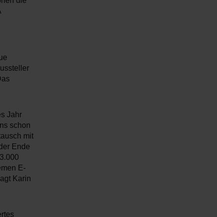
onen die
A
eue
ssteller
Das
s Jahr
uns schon
ausch mit
 der Ende
13.000
emen E-
agt Karin
rtes