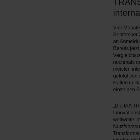
TRANS
interna
Vier Monate
September 20
an Anmeldung
Bereits jet
Vergleichsze
nochmals um
meisten inte
gefolgt von
Hallen in Ha
einzelnen S
„Die IAA TR
Innovations
weltweite In
Nutzfahrzeug
Transformat