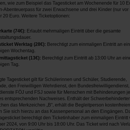
nen, wie zum Beispiel das Tagesticket am Wochenende für 10 E
n-Abenteuerpass für zwei Erwachsene und drei Kinder (nur vor 
für 20 Euro. Weitere Ticketoptionen:
karte (74€):
Erlaubt mehrmaligen Eintritt über die gesamte
staltungsdauer.
ticket Werktag (28€):
Berechtigt zum einmaligen Eintritt an e
bigen Wochentag.
ittagsticket (13€):
Berechtigt zum Eintritt ab 13:00 Uhr an ei
bigen Tag.
e Tagesticket gilt für Schülerinnen und Schüler, Studierende,
de, den Freiwilligen Wehrdienst, den Bundesfreiwilligendienst,
ndienste FÖJ und FSJ sowie für Menschen mit Behinderungen je
es entsprechenden Nachweises. Enthält der Schwerbehinderte
en das Merkzeichen „B“, erhält die Begleitperson kostenfreien E
n Sie sich hierzu an das Kassenpersonal an den Eingängen. D
gesticket berechtigt den Ticketinhaber zum einmaligen Eintritt 
er 2024, von 9:00 Uhr bis 18:00 Uhr. Das Ticket wird nach Verl