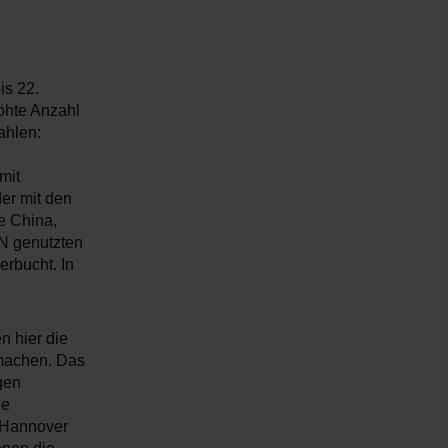
s 22.
höhte Anzahl
ahlen:
mit
er mit den
e China,
N genutzten
erbucht. In
 hier die
machen. Das
gen
ie
n Hannover