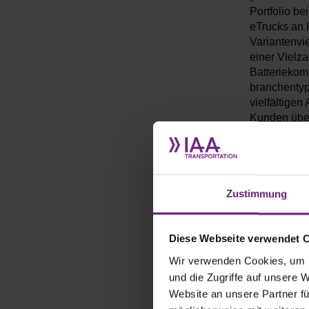
Portfolio b
eTrucks an 
Variantenvi
einer Vielz
Batteriekom
branchentyp
vielfältige
Kunden über
Markenversp
Vorstandsvo
Neben MAN 
Zustimmung
anderem All
Maxus, Piag
innovativen
Diese Webseite verwendet 
TRANSPORTA
Here, Canon
Wir verwenden Cookies, um I
auf der sech
und die Zugriffe auf unsere 
Defined Veh
Website an unsere Partner fü