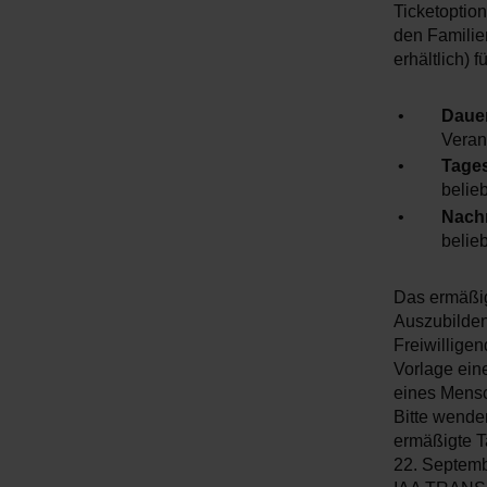
w
Ticketoptio
a
den Familie
erhältlich) 
h
l
Dauer
Veran
Tages
belie
Nachm
belie
Das ermäßigt
Auszubilden
Freiwillige
Vorlage ein
eines Mensch
Bitte wende
ermäßigte Ta
22. Septemb