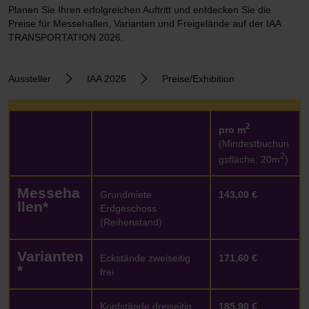
Planen Sie Ihren erfolgreichen Auftritt und entdecken Sie die
Preise für Messehallen, Varianten und Freigelände auf der IAA
TRANSPORTATION 2026.
Aussteller
IAA 2026
Preise/Exhibition
2
pro m
(Mindestbuchun
2
gsfläche: 20m
)
Messeha
Grundmiete
143,00 €
llen*
Erdgeschoss
(Reihenstand)
Varianten
Eckstände zweiseitig
171,60 €
*
frei
Kopfstände dreiseitig
185,90 €