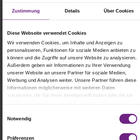
Ausstellerverzeichnis und in weitere
Messemedien (kostenpflichtig für jeden
Zustimmung
Details
Über Cookies
Aussteller und Mitaussteller)
Diese Webseite verwendet Cookies
Ausstellerprofil in
Ausstellerpr
Ausstellerpr
allen digitalen
ofil in allen
ofil im
Wir verwenden Cookies, um Inhalte und Anzeigen zu
Aussteller- und
digitalen
Visitor Guide
personalisieren, Funktionen für soziale Medien anbieten zu
Partnerverzeichnisse
Hallenpläne
(Print-
können und die Zugriffe auf unsere Website zu analysieren.
n (Web/App)
n (Web/App)
Katalog)
Außerdem geben wir Informationen zu Ihrer Verwendung
Firmenname,
Firmen
Firmen
unserer Website an unsere Partner für soziale Medien,
Adresse,
kurzna
kurzna
Werbung und Analysen weiter. Unsere Partner führen diese
Kontaktdaten
me
me,
Informationen möglicherweise mit weiteren Daten
Adress
Halle +
Halle
zusammen, die Sie ihnen bereitgestellt haben oder die sie
e,
Standnummer
und
im Rahmen Ihrer Nutzung der Dienste gesammelt haben.
Kontakt
Standn
Homepage,
daten
ummer
Social Media
E
Halle +
Links, weitere
Standp
Notwendig
i
Standn
Web-Links
osition
n
ummer
und
Beschreibungste
w
Umriss
xt
Präferenzen