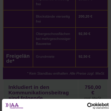
frei
Blockstände vierseitig
200,20 €
frei
Obergeschossflächen
92,50 €
bei mehrgeschossiger
Bauweise
Freigelän
Grundmiete
92,50 €
de*
* Kein Standbau enthalten. Alle Preise zzgl. MwSt.
Inkludiert in den
750,00
Kommunikationsbeitrag
€
sind folgende
zzgl. MwSt.
Leistungen:
Obligatorischer Eintrag in das