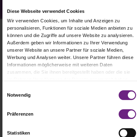
Diese Webseite verwendet Cookies
Wir verwenden Cookies, um Inhalte und Anzeigen zu
personalisieren, Funktionen für soziale Medien anbieten zu
können und die Zugriffe auf unsere Website zu analysieren.
Außerdem geben wir Informationen zu Ihrer Verwendung
unserer Website an unsere Partner für soziale Medien,
Werbung und Analysen weiter. Unsere Partner führen diese
Informationen möglicherweise mit weiteren Daten
zusammen, die Sie ihnen bereitgestellt haben oder die sie
im Rahmen Ihrer Nutzung der Dienste gesammelt haben.
E
Notwendig
i
n
Visit IAA
w
Präferenzen
i
TRANSPORTATION 2026
l
in Hannover
l
Statistiken