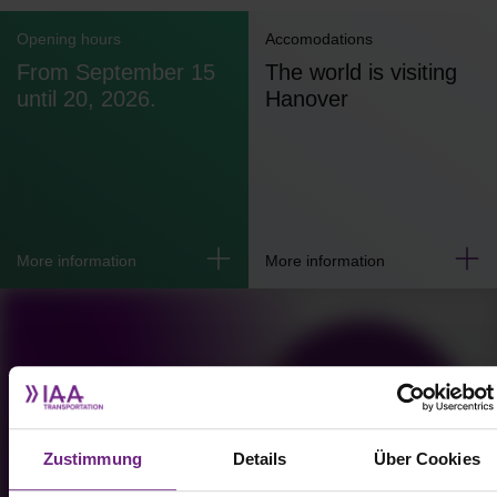
Opening hours
Accomodations
From September 15
The world is visiting
until 20, 2026.
Hanover
More information
More information
Please accept
Marketing Cookies,
to watch
the video.
Zustimmung
Details
Über Cookies