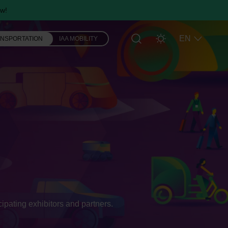
w!
EN
ANSPORTATION
IAA MOBILITY
ipating exhibitors and partners.