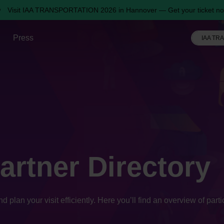
Visit IAA TRANSPORTATION 2026 in Hannover — Get your ticket no
Press
IAA TR
artner Directory
n your visit efficiently. Here you’ll find an overview of partic