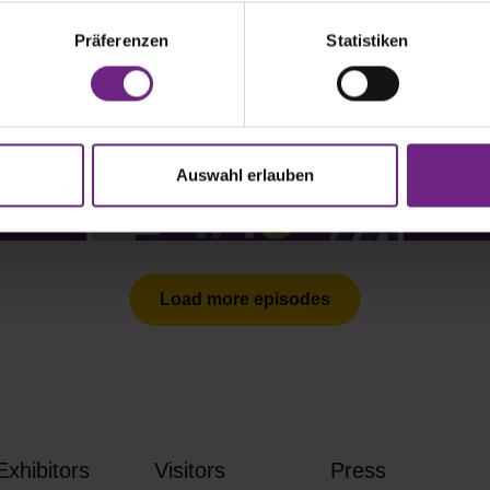
Präferenzen
Statistiken
Podcast | E19
Interview with Marvin Ruf and
Guido Cocola
Auswahl erlauben
Load more episodes
Exhibitors
Visitors
Press