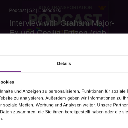
Podcast | S2 | Episode 03
Interview with Graham Major-
Ex und Cecilia Fritzen (geb.
Wiesböck)
Details
Cookies
Podcast | E22
nhalte und Anzeigen zu personalisieren, Funktionen für soziale
Website zu analysieren. Außerdem geben wir Informationen zu I
Interview with Jörn
r soziale Medien, Werbung und Analysen weiter. Unsere Partner
Schneemann
 Daten zusammen, die Sie ihnen bereitgestellt haben oder die s
n.