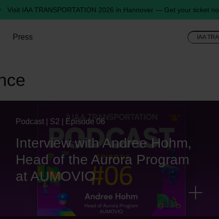
Visit IAA TRANSPORTATION 2026 in Hannover — Get your ticket no
Press
IAA TR
ance
Podcast | S2 | Episode 06
Interview with Andree Hohm,
Head of the Aurora Program
at AUMOVIO