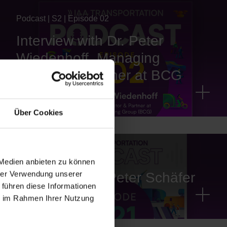
Podcast | S2 | Episode 02
Interview with Dr. Peter
Wiedenhoff, Managing
Director & Partner at BCG
Über Cookies
Podcast | E21
 Medien anbieten zu können
hrer Verwendung unserer
Interview with Peter Schäfer
 führen diese Informationen
ie im Rahmen Ihrer Nutzung