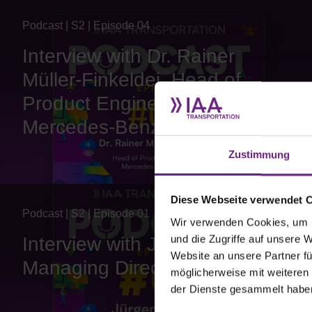
Podcast | S2 | Episode 04
Interview with Dr. Rainer
Müller-Finkeldei, Head of
Product Engineering at
Mercedes-Benz Trucks
Zustimmung
Diese Webseite verwendet 
Podcast | S2 | Episode 01
Wir verwenden Cookies, um I
und die Zugriffe auf unsere 
Interview with Jürgen Mindel,
Website an unsere Partner fü
Managing Director of VDA
möglicherweise mit weiteren
der Dienste gesammelt habe