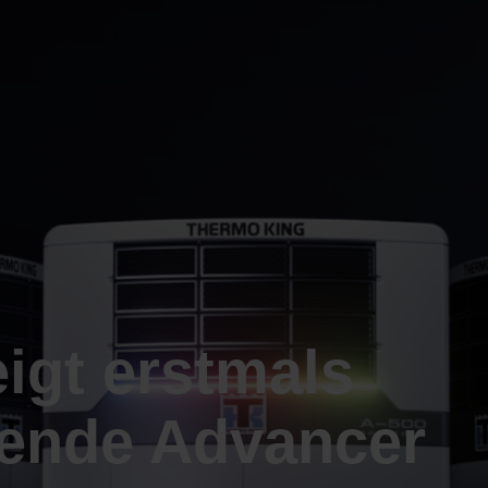
igt erstmals
hende Advancer