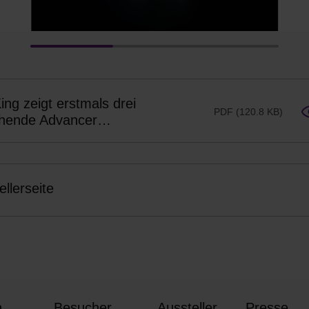
ng zeigt erstmals drei
PDF (120.8 KB)
hende Advancer
hinen für Trailer
ellerseite
n
Besucher
Aussteller
Presse