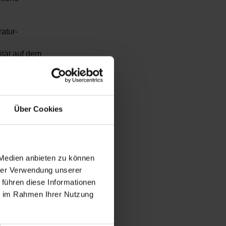
atur-
tät auf dem
ffkosten im
ußerdem die
Wartung um
Über Cookies
die für den
wandelt, die
enden
 Medien anbieten zu können
ncer
hrer Verwendung unserer
s System,
 führen diese Informationen
d
ie im Rahmen Ihrer Nutzung
maschine.