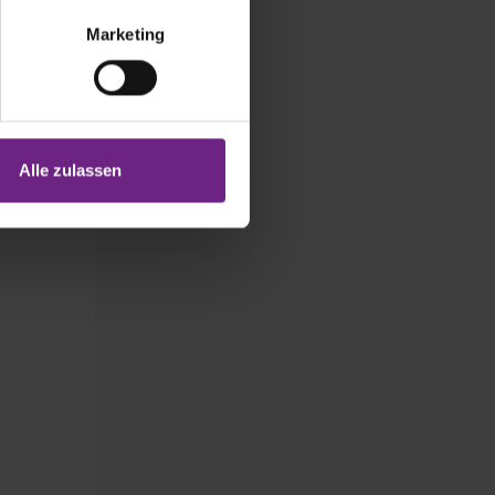
hitektur mit
Marketing
sten
abhängig und
.
Alle zulassen