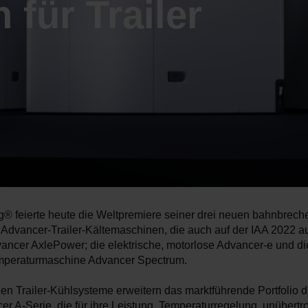
für Trailer
e
® feierte heute die Weltpremiere seiner drei neuen bahnbrec
 Advancer-Trailer-Kältemaschinen, die auch auf der IAA 2022 au
ancer AxlePower; die elektrische, motorlose Advancer-e und di
mperaturmaschine Advancer Spectrum.
uen Trailer-Kühlsysteme erweitern das marktführende Portfolio 
r A-Serie, die für ihre Leistung, Temperaturregelung, unübertr