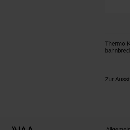
l
Thermo Ki
bahnbrec
Kältemasc
Zur Ausst
Allgemei