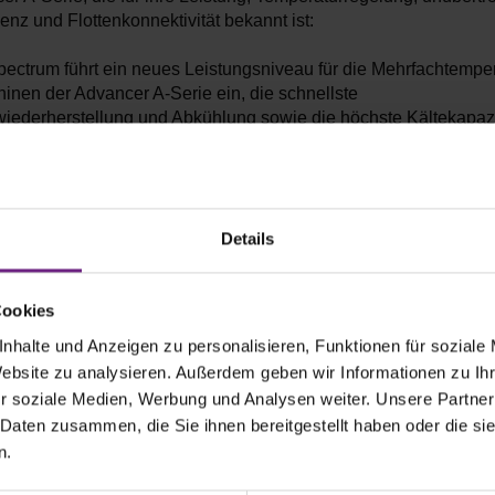
enz und Flottenkonnektivität bekannt ist:
ectrum führt ein neues Leistungsniveau für die Mehrfachtemper
inen der Advancer A-Serie ein, die schnellste
iederherstellung und Abkühlung sowie die höchste Kältekapazi
ncer Spectrum bietet bis zu 30 % Einsparungen bei den Kraftsto
um Marktdurchschnitt. Die Architektur der Maschinen verkürzt a
ervallrate um bis zu 30 % und reduziert die außerplanmäßige 
Details
gente Energiegewinnungssystem von Advancer AxlePower liefert 
 Trailer-Kältemaschine benötigte Energie, indem sie Energie um
Cookies
se des Trailers während des Routinebetriebs des Fahrzeugs
nen wird. Entwickelt in Zusammenarbeit mit BPW, einem führ
nhalte und Anzeigen zu personalisieren, Funktionen für soziale
n Fahrwerken und Mobilitätsdiensten für den Transport, ist Adva
Website zu analysieren. Außerdem geben wir Informationen zu I
in vollständig integriertes, von der Zugmaschine unabhängige
r soziale Medien, Werbung und Analysen weiter. Unsere Partner
ower-Achse von BPW mit einer Thermo King-Kältemaschine un
 Daten zusammen, die Sie ihnen bereitgestellt haben oder die s
ichertechnologie kombiniert.
n.
die vollelektrische, motorlose und emissionsfreie Trailer-Kälte