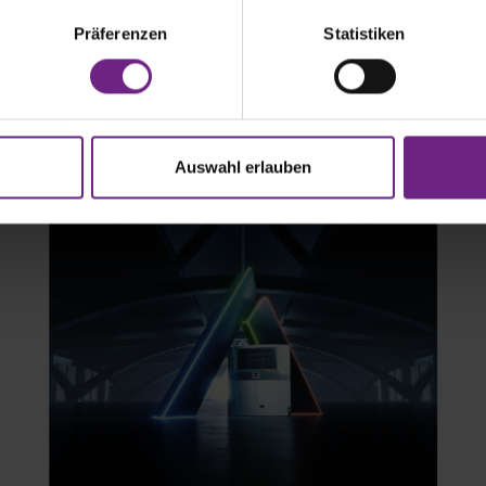
King Advancer-e verfügt über eine motorlose und elektrische Arc
Präferenzen
Statistiken
ionsmerkmalen, die auch die Advancer A-Serie zu den effiziente
n für Trailer auf dem Markt machen. Advancer-e ist energieun
ichtigen Energiealternativen zum Verbrennungsmotor kompatibel
Auswahl erlauben