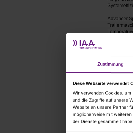
Systemeffizi
Advancer Sp
Trailermasch
Temperaturw
Markt. Adva
Vergleich z
Wartungsint
bis zu 60 %.
Zustimmung
Das intelli
Betrieb der
Diese Webseite verwendet 
von der Ach
zurückgewon
Wir verwenden Cookies, um I
Anbieter vo
und die Zugriffe auf unsere 
AxlePower e
Website an unsere Partner fü
das die eP
möglicherweise mit weiteren
Batteriespe
der Dienste gesammelt habe
Advancer-e: 