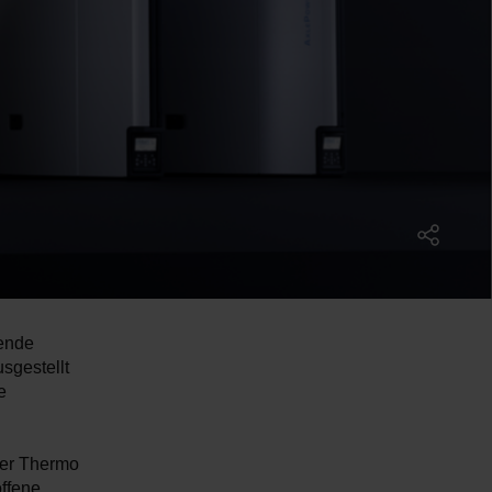
hende
sgestellt
e
der Thermo
offene