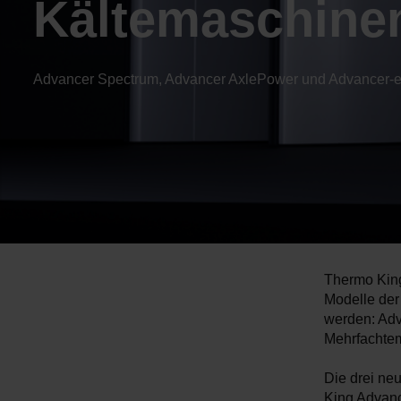
Kältemaschinen 
Advancer Spectrum, Advancer AxlePower und Advancer-
Thermo King
Modelle der
werden: Adv
Mehrfachte
Die drei ne
King Advance