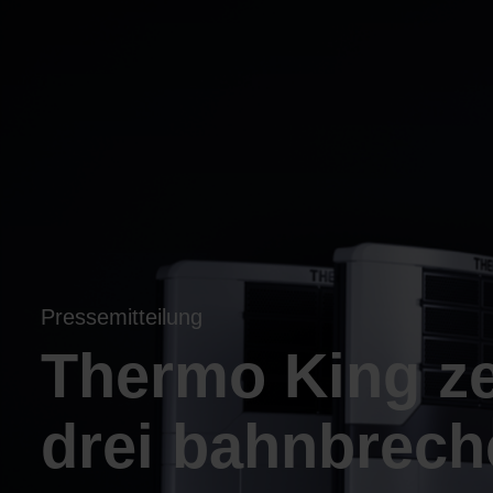
Pressemitteilung
Thermo King ze
drei bahnbrec