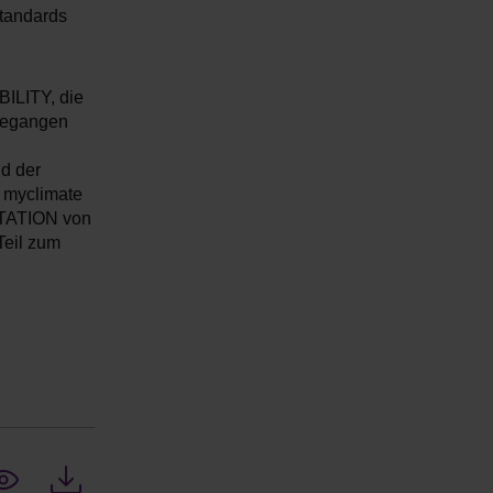
standards
ILITY, die
ngegangen
d der
t myclimate
RTATION von
Teil zum