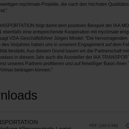
wertigen myclimate-Projekte, die nach den höchsten Qualitäts
ind.“
NSPORTATION folgt damit dem positiven Beispiel der IAA MOB
1 ebenfalls eine entsprechende Kooperation mit myclimate ei
 sagt VDA-Geschäftsführer Jürgen Mindel: “Die hervorragenden
 des Vorjahres haben uns in unserem Engagement auf dem Fel
ität bestärkt. Aus diesem Grund bauen wir die Partnerschaft mi
 sodass in diesem Jahr auch die Aussteller der IAA TRANSPO
z unseres Partners profitieren und auf freiwilliger Basis ihren 
Klimas beitragen können.”
nloads
NSPORTATION
PDF (160.0 KB)