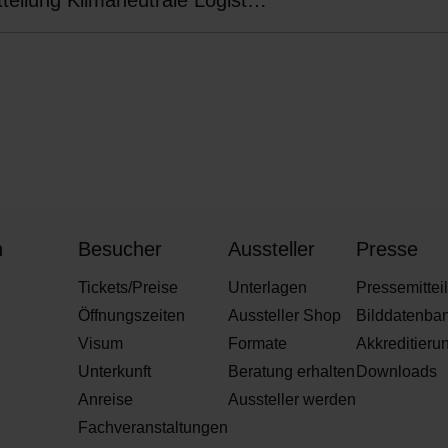
teilung Klimaneutrale Logistik
struktur
n
Besucher
Aussteller
Presse
Tickets/Preise
Unterlagen
Pressemittei
Öffnungszeiten
Aussteller Shop
Bilddatenba
Visum
Formate
Akkreditieru
Unterkunft
Beratung erhalten
Downloads
Anreise
Aussteller werden
Fachveranstaltungen