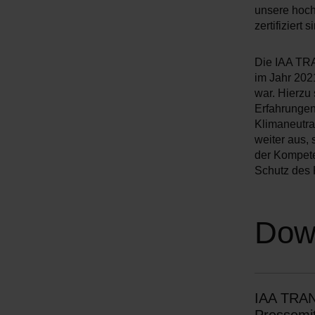
unsere hoch
u
zertifiziert s
s
w
Die IAA TRA
a
im Jahr 202
h
war. Hierzu
l
Erfahrungen
Klimaneutral
weiter aus,
der Kompeten
Schutz des 
Dow
IAA TRA