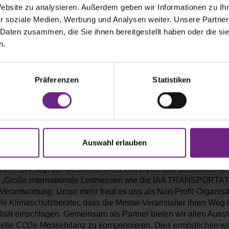
rbereich vorzuführen, und das live und unter realitätsgetreuen 
Website zu analysieren. Außerdem geben wir Informationen zu I
 sonst auf keinem Messegelände findet. Ob Ladeinfrastruktur,
r soziale Medien, Werbung und Analysen weiter. Unsere Partner
re, 5G-Konnektivität oder Tankstelle der Zukunft - die potenzie
 Daten zusammen, die Sie ihnen bereitgestellt haben oder die s
nicht nur vielfältig, sondern vor allem von großer Relevanz für
n.
t- und Logistikbranche.”
te zum klimaneutralen Messeauftritt
Präferenzen
Statistiken
r relevant mit Blick auf die Zukunft der Branche ist das Thema
lität. Aus diesem Grund ermöglicht die IAA TRANSPORTATION
usstellern einen bilanziell klimaneutralen Messeauftritt inklusiv
ung. Fachkundige Unterstützung erhält sie dabei von den Klima-
Auswahl erlauben
dem führenden Anbieter für CO2-Kompensation und Klimaschut
e an dem Projekt ist für Aussteller freiwillig. Zur Partnerschaft 
TION sagt der Geschäftsführer von myclimate Deutschland, 
 „Große internationale Leitmessen wie die IAA TRANSPORTAT
Verantwortung. Umso mehr freut es uns als Non-Profit-Organisa
lle Klimaschutzberater, dass die Messe-Veranstalter ihren Weg 
ität einschlagen. Gemeinsam als Partner bieten wir allen Ausste
duelle CO2e-Messebilanz zu kompensieren. Dies ermöglichen wi