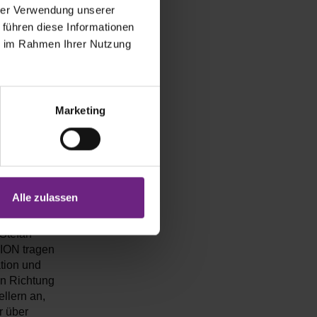
Bedingungen,
hrer Verwendung unserer
 führen diese Informationen
llen
ie im Rahmen Ihrer Nutzung
 die Zukunft
Marketing
 in diesem
e
Experten von
Alle zulassen
zberatung.
mit der IAA
Stefan
ION tragen
tion und
in Richtung
llern an,
r über