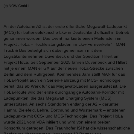
(c) NOW GmbH
An der Autobahn A2 ist der erste öffentliche Megawatt-Ladepunkt
(MCS) für batterieelektrische Lkw in Deutschland offiziell in Betrieb
genommen worden. Das Event markierte einen Meilenstein im
Projekt „HoLa – Hochleistungsladen im Lkw-Fernverkehr“ . MAN
Truck & Bus beteiligt sich dabei gemeinsam mit dem
Logistikunternehmen Duvenbeck und der Spedition Hillert am
Projekt HoLa. Seit September 2025 fahren Duvenbeck und Hillert
mit je einem MAN eTGX auf der neuen HoLa-Strecke zwischen
Berlin und dem Ruhrgebiet. Kommendes Jahr stellt MAN für das
HoLa-Projekt auch ein Serien-Fahrzeug mit MCS-Technologie
bereit, das ab Werk für das Megawatt-Laden ausgerüstet ist. Die
HoLa-Route wird der erste durchgängige Autobahn-Korridor mit
Ladepunkten, die das Megawatt Charging System (MCS)
unterstützen. An sechs Standorten entlang der A2 – darunter
Hamm, Bielefeld, Lehre, Dortmund und Wustermark – entstehen
Ladepunkte mit CCS- und MCS-Technologie. Das Projekt HoLa
wurde 2021 vom VDA initiiert und wird von einem breiten
Konsortium getragen. Das Fraunhofer ISI hat die wissenschaftliche
Begleitung übernommen, insgesamt 13 Partner aus