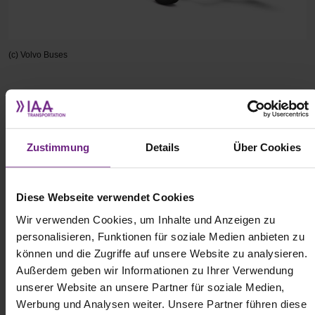
(c) Volvo Buses
Volvo Buses hat ein neues Elektro-Chassis für Reisebusse
vorgestellt, das auf der bestehenden BZR Electric Plattform
aufbaut und für Reichweiten von bis zu 700 Kilometern ausgelegt
sein soll. Der neue Busrahmen soll Batteriekapazitäten von bis zu
Zustimmung
Details
Über Cookies
720 kWh aufnehmen können. Die Achs- und Längenvarianten
sollen von 9,5 bis 14,9 Metern mit 4×2- oder 6×2-Konfigurationen
reichen; das zulässige Gesamtgewicht soll bei bis zu 27,2 Tonnen
Diese Webseite verwendet Cookies
liegen. Als Antrieb sollen wiederum 200 kW oder 400 kW starke
Motoren zur Verfügung stehen.Die Ladeoptionen sind flexibel
Wir verwenden Cookies, um Inhalte und Anzeigen zu
gestaltet: über kabelgebundenes DC-Laden (bis 250 kW) oder
personalisieren, Funktionen für soziale Medien anbieten zu
über OppCharge mit bis zu 450 kW. Wann genau erste Reisebusse
können und die Zugriffe auf unsere Website zu analysieren.
auf Basis der modifizierten BZR-Plattform auf die Straßen
Außerdem geben wir Informationen zu Ihrer Verwendung
kommen, ist allerdings noch nicht bekannt.
unserer Website an unsere Partner für soziale Medien,
Werbung und Analysen weiter. Unsere Partner führen diese