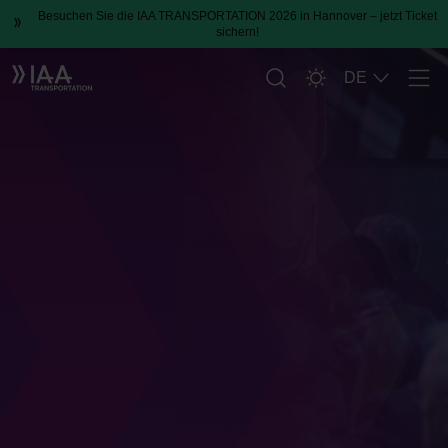
Besuchen Sie die IAA TRANSPORTATION 2026 in Hannover – jetzt Ticket
sichern!
DE
Men