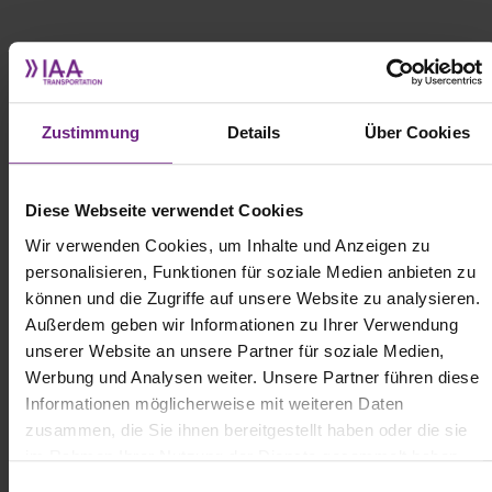
2. ABB E-mobility präsentiert Megawatt-
Ladesystem OM X-Series
Zustimmung
Details
Über Cookies
Diese Webseite verwendet Cookies
Wir verwenden Cookies, um Inhalte und Anzeigen zu
personalisieren, Funktionen für soziale Medien anbieten zu
können und die Zugriffe auf unsere Website zu analysieren.
Außerdem geben wir Informationen zu Ihrer Verwendung
unserer Website an unsere Partner für soziale Medien,
Werbung und Analysen weiter. Unsere Partner führen diese
(c) ABB
Informationen möglicherweise mit weiteren Daten
zusammen, die Sie ihnen bereitgestellt haben oder die sie
im Rahmen Ihrer Nutzung der Dienste gesammelt haben.
ABB E-mobility hat mit der OM X-Series eine neue Megawatt-
E