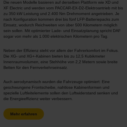
Die neuen Modelle basieren auf derselben Plattform wie XD und
XF Electric und werden vom PACCAR-EX-D2-Elektroantrieb mit bis
zu 350 kW Leistung und 2.400 Nm Drehmoment angetrieben. Je
nach Konfiguration kommen drei bis fünf LFP-Batteriepacks zum
Einsatz, wodurch Reichweiten von über 500 Kilometern möglich
sein sollen. Mit optimierter Lade- und Einsatzplanung spricht DAF
sogar von mehr als 1.000 elektrischen Kilometern pro Tag.
Neben der Effizienz steht vor allem der Fahrerkomfort im Fokus.
Die XG- und XG+-Kabinen bieten bis zu 12,5 Kubikmeter
Innenraumvolumen, eine Stehhöhe von 2,2 Metern sowie breite
Betten für den Fernverkehrseinsatz.
Auch aerodynamisch wurden die Fahrzeuge optimiert: Eine
geschwungene Frontscheibe, nahtlose Kabinenformen und
spezielle Luftleitelemente sollen den Luftwiderstand senken und
die Energieeffizienz weiter verbessern.
Mehr erfahren