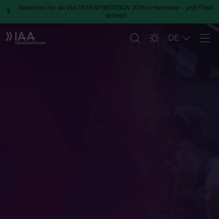
Besuchen Sie die IAA TRANSPORTATION 2026 in Hannover – jetzt Ticket
sichern!
DE
Men