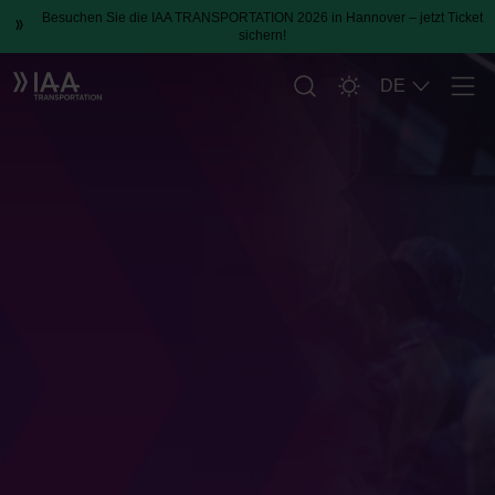
Besuchen Sie die IAA TRANSPORTATION 2026 in Hannover – jetzt Ticket
sichern!
DE
Men