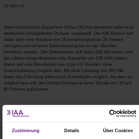
(c) Volvo CE
Volvo Construction Equipment (Volvo CE) hat wiederum zwei neue
elektrische knickgelenkte Dumper vorgestellt. Der A30 Electric soll
dabei über eine Nutzlast von 29 beziehungsweise 39 Tonnen
verfügen und mit einer Batterieladung bis zu vier Stunden
betrieben werden. Der Elektromotor soll dabei 265 kW leisten und
die Lithium-Ionen-Batterien eine Kapazität von 245 kWh haben.
Dabei soll eine Betriebszeit von 4 bis 4,5 Stunden ohne
Zwischenladung möglich sein. Mit einer Leistung von 350 kW
bietet das Fahrzeug dabei auch Schnelladen möglich, bei dem es
möglich sein soll, den Elektro-Dumper in einer Stunde von 20 auf
80 Prozent aufzuladen.
3. DB Schenker eröffnet seinen größten
Landverkehrsstandort Deutschlands
Zustimmung
Details
Über Cookies