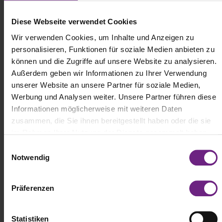
Diese Webseite verwendet Cookies
Wir verwenden Cookies, um Inhalte und Anzeigen zu
personalisieren, Funktionen für soziale Medien anbieten zu
können und die Zugriffe auf unsere Website zu analysieren.
(c) DB Schenker
Außerdem geben wir Informationen zu Ihrer Verwendung
unserer Website an unsere Partner für soziale Medien,
Werbung und Analysen weiter. Unsere Partner führen diese
DB Schenker hat in Neunkirchen im Saarland seinen bisher
Informationen möglicherweise mit weiteren Daten
größten Landverkehrsstandort in Deutschland eröffnet. Der neue
Logistik-Hub verfügt über eine Gesamtfläche von 76.000
zusammen, die Sie ihnen bereitgestellt haben oder die sie
Quadratmetern, einschließlich einer Terminalfläche von 10.500
im Rahmen Ihrer Nutzung der Dienste gesammelt haben.
Quadratmetern mit 119 Toren und einer Bürofläche von 3.519
E
Quadratmetern. Ein modernes Yardmanagement-System soll eine
Notwendig
i
präzise Überwachung und Steuerung der Logistikprozesse. Am
Standort entstehen rund 300 sozialversicherungspflichtige
n
Arbeitsplätze. In puncto Nachhaltigkeit wurde der Neubau mit einer
w
Präferenzen
Photovoltaikanlage ausgestattet, die eine ressourcenschonende
i
Energieversorgung ermöglicht. Zudem stehen zehn Ladepunkte
l
für Elektro-Pkw und acht Ladepunkte für Elektro-Lkw zur
l
Statistiken
Verfügung. Die Immobilie erhielt die DGNB Gold-Zertifizierung für