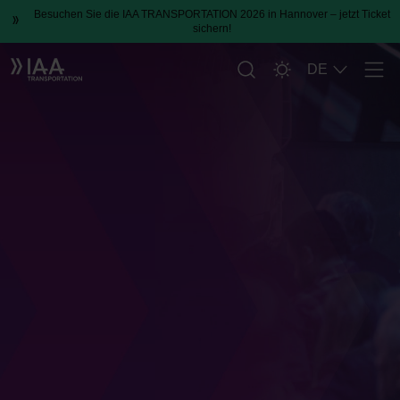
Besuchen Sie die IAA TRANSPORTATION 2026 in Hannover – jetzt Ticket
sichern!
DE
Men