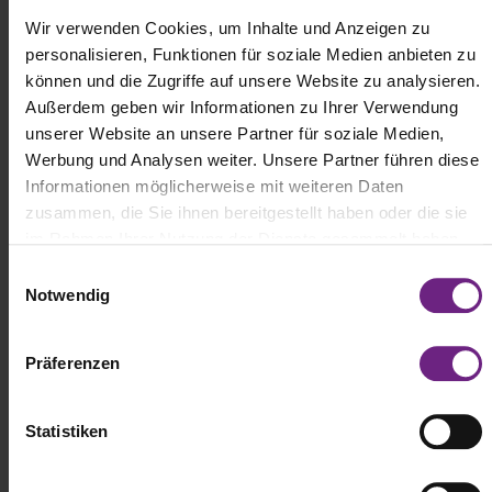
durch Europa und soll darauf abzielen, mit Branchenexperten in
Wir verwenden Cookies, um Inhalte und Anzeigen zu
Kontakt zu treten und die Vorteile sowie Einsatzmöglichkeiten der
personalisieren, Funktionen für soziale Medien anbieten zu
Elektromobilität zu diskutieren: Sieben Länder stehen auf der Liste,
können und die Zugriffe auf unsere Website zu analysieren.
60 Stopps und mehr als 10.000 Kilometer. Der Start erfolgte
Außerdem geben wir Informationen zu Ihrer Verwendung
bereits im Werk in Bourg-en-Bresse, wo der Diamond Echo vorher
aufgebaut wurde. Durch Deutschland rollt der Show-Truck vom 26.
unserer Website an unsere Partner für soziale Medien,
Juni bis zum 14. Juli.
Werbung und Analysen weiter. Unsere Partner führen diese
Informationen möglicherweise mit weiteren Daten
zusammen, die Sie ihnen bereitgestellt haben oder die sie
im Rahmen Ihrer Nutzung der Dienste gesammelt haben.
E
Notwendig
i
n
w
Präferenzen
i
l
l
Statistiken
(c) Renault Trucks
i
g