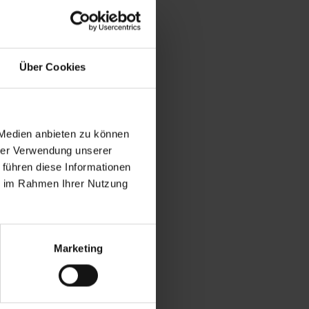
Über Cookies
 2024 wieder
rategisch
 in
esen Erfolg
 Medien anbieten zu können
chaften zu
hrer Verwendung unserer
rer
 führen diese Informationen
ie im Rahmen Ihrer Nutzung
ellen?
 –
Marketing
sungen.
Wir haben
nter eine
dung von