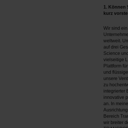
1. Können 
kurz vorste
Wir sind ein
Unternehmen
weltweit. U
auf drei Ges
Science und
vielseitige
Plattform f
und flüssig
unsere Venti
zu hochentwi
integrierter
innovative 
an. In meine
Ausrichtung
Bereich Tran
wir breiter d