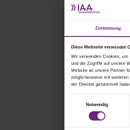
die Mobilitä
Was erhoff
Zustimmung
Nach der er
dabei sind. 
Diese Webseite verwendet 
wichtigen B
zahlreichen
Wir verwenden Cookies, um I
weiter vora
und die Zugriffe auf unsere 
vertiefen. 
Website an unsere Partner fü
innovativen
möglicherweise mit weiteren
der Dienste gesammelt habe
Welches Th
E
Neben unser
Notwendig
i
konzentrier
n
Kundennähe 
w
gemeinsam m
i
elektrisch 