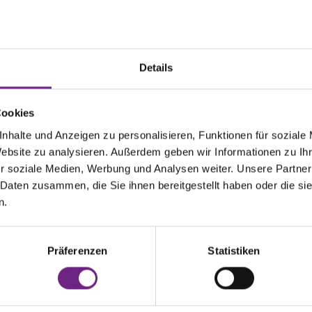
t der Zukunft gestalten – „Taking You Forward.“
en Sie sich von der IAA TRANSPORTATION 2024?
Details
folgreichen Teilnahme an der IAA 2022 war klar, dass wir auch
Die IAA bietet uns die ideale Plattform, um unser Geschäft im st
Cookies
ereich Transportation weiter auszubauen. Unsere Produkte sind
 Fahrzeuganwendungen vertreten, und ich freue mich darauf, di
nhalte und Anzeigen zu personalisieren, Funktionen für soziale
nzutreiben, neue Kunden zu gewinnen und bestehende Partners
Website zu analysieren. Außerdem geben wir Informationen zu I
Persönliche Gespräche am Messestand und die Vorstellung unse
r soziale Medien, Werbung und Analysen weiter. Unsere Partner
 Lösungen stehen dabei im Fokus.
 Daten zusammen, die Sie ihnen bereitgestellt haben oder die s
n.
ema werden Sie auf der IAA TRANSPORTATION 2024 vorst
en Hauptproduktgruppen – Fittinge, Ventile und Linearantriebe
Präferenzen
Statistiken
en wir uns in diesem Jahr besonders auf kundenspezifische Lö
ist für uns als mittelständisches Unternehmen entscheidend. 
it unseren Partnern an spannenden Projekten gearbeitet, daru
angetriebene Bustür und eine pneumatische Lösung zur Vermei