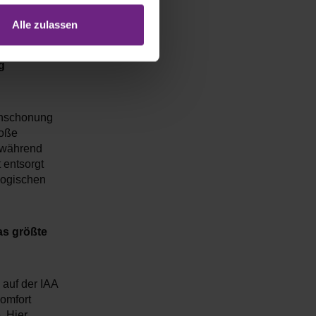
sentieren
Alle zulassen
g
enschonung
roße
 während
 entsorgt
logischen
as größte
 auf der IAA
Komfort
. Hier