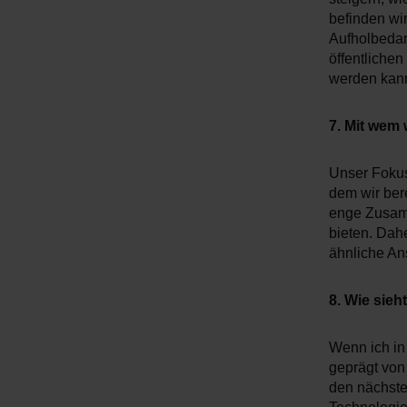
befinden wi
Aufholbedar
öffentlichen
werden kan
7. Mit wem 
Unser Fokus
dem wir bere
enge Zusam
bieten. Dah
ähnliche An
8. Wie sieh
Wenn ich in 
geprägt von
den nächsten