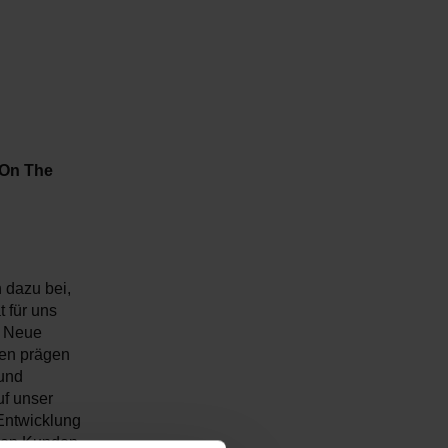
 On The
 dazu bei,
 für uns
: Neue
en prägen
 und
uf unser
 Entwicklung
eren Kunden