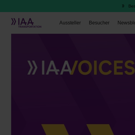
Bes
Aussteller
Besucher
Newsbl
Sven Schnetzler, Camozzi Automation S.p.A