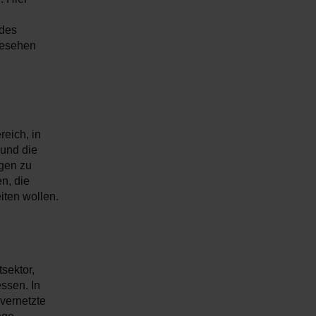
e
 des
ngesehen
eich, in
 und die
gen zu
n, die
iten wollen.
tsektor,
ssen. In
 vernetzte