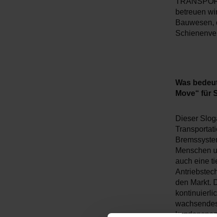
TRANSPORTA
betreuen wi
Bauwesen, 
Schienenver
Was bedeu
Move“ für 
Dieser Slog
Transportat
Bremssystem
Menschen un
auch eine ti
Antriebstec
den Markt. D
kontinuierli
wachsendes 
kundenspezi