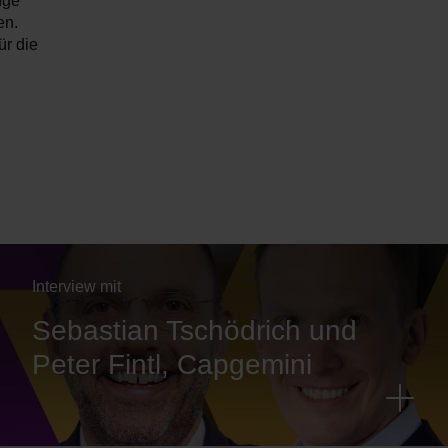
nge
en.
ür die
Interview mit
Sebastian Tschödrich und
Peter Fintl, Capgemini