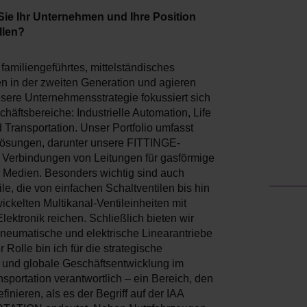
Sie Ihr Unternehmen und Ihre Position
llen?
 familiengeführtes, mittelständisches
 in der zweiten Generation und agieren
nsere Unternehmensstrategie fokussiert sich
chäftsbereiche: Industrielle Automation, Life
 Transportation. Unser Portfolio umfasst
 Lösungen, darunter unsere FITTINGE-
ür Verbindungen von Leitungen für gasförmige
e Medien. Besonders wichtig sind auch
le, die von einfachen Schaltventilen bis hin
ckelten Multikanal-Ventileinheiten mit
 Elektronik reichen. Schließlich bieten wir
pneumatische und elektrische Linearantriebe
r Rolle bin ich für die strategische
 und globale Geschäftsentwicklung im
sportation verantwortlich – ein Bereich, den
efinieren, als es der Begriff auf der IAA