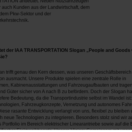
TION andeutet. Neben Nutzfahrzeugen
r auch Kunden aus der Landwirtschaft, dem
dem Pkw-Sektor und der
kehrstechnik.
tet der IAA TRANSPORTATION Slogan „People and Goods
Sie?
an trifft genau den Kern dessen, was unseren Geschäftsbereich
ion ausmacht. Unsere Produkte spielen eine zentrale Rolle in
en, Kabinenausstattungen und Fahrzeugaufbauten und tragen
d Güter sicher von A nach B zu befördern. Doch der Slogan hat
efere Bedeutung, da die Transportindustrie selbst im Wandel ist
hnologien, Fahrzeugkonzepte, Vernetzung und autonomes Fahr
iese rasante Entwicklung verlangt von uns, flexibel zu bleiben
ch neue Technologien zu integrieren. Besonders stolz sind wir a
Portfolio im Bereich elektrischer Linearantriebe sowie auf die
fischer Elektronikboards. Unsere Vision: Gemeinsam mit uns