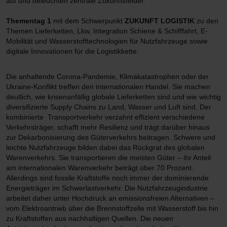
auf und beleuchten zentrale Zukunftsfelder.
Thementag 1
mit dem Schwerpunkt
ZUKUNFT LOGISTIK
zu den
Themen Lieferketten, Lkw, Integration Schiene & Schifffahrt, E-
Mobilität und Wasserstofftechnologien für Nutzfahrzeuge sowie
digitale Innovationen für die Logistikkette.
Die anhaltende Corona-Pandemie, Klimakatastrophen oder der
Ukraine-Konflikt treffen den internationalen Handel. Sie machen
deutlich, wie krisenanfällig globale Lieferketten sind und wie wichtig
diversifizierte Supply Chains zu Land, Wasser und Luft sind. Der
kombinierte Transportverkehr verzahnt effizient verschiedene
Verkehrsträger, schafft mehr Resilienz und trägt darüber hinaus
zur Dekarbonisierung des Güterverkehrs beitragen. Schwere und
leichte Nutzfahrzeuge bilden dabei das Rückgrat des globalen
Warenverkehrs. Sie transportieren die meisten Güter – ihr Anteil
am internationalen Warenverkehr beträgt über 70 Prozent.
Allerdings sind fossile Kraftstoffe noch immer der dominierende
Energieträger im Schwerlastverkehr. Die Nutzfahrzeugindustrie
arbeitet daher unter Hochdruck an emissionsfreien Alternativen –
vom Elektroantrieb über die Brennstoffzelle mit Wasserstoff bis hin
zu Kraftstoffen aus nachhaltigen Quellen. Die neuen