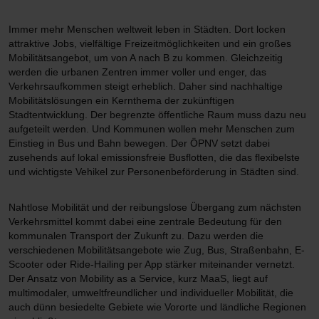
Immer mehr Menschen weltweit leben in Städten. Dort locken
attraktive Jobs, vielfältige Freizeitmöglichkeiten und ein großes
Mobilitätsangebot, um von A nach B zu kommen. Gleichzeitig
werden die urbanen Zentren immer voller und enger, das
Verkehrsaufkommen steigt erheblich. Daher sind nachhaltige
Mobilitätslösungen ein Kernthema der zukünftigen
Stadtentwicklung. Der begrenzte öffentliche Raum muss dazu neu
aufgeteilt werden. Und Kommunen wollen mehr Menschen zum
Einstieg in Bus und Bahn bewegen. Der ÖPNV setzt dabei
zusehends auf lokal emissionsfreie Busflotten, die das flexibelste
und wichtigste Vehikel zur Personenbeförderung in Städten sind.
Nahtlose Mobilität und der reibungslose Übergang zum nächsten
Verkehrsmittel kommt dabei eine zentrale Bedeutung für den
kommunalen Transport der Zukunft zu. Dazu werden die
verschiedenen Mobilitätsangebote wie Zug, Bus, Straßenbahn, E-
Scooter oder Ride-Hailing per App stärker miteinander vernetzt.
Der Ansatz von Mobility as a Service, kurz MaaS, liegt auf
multimodaler, umweltfreundlicher und individueller Mobilität, die
auch dünn besiedelte Gebiete wie Vororte und ländliche Regionen