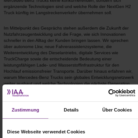
Mercedes-Benz Trucks keine konkurrierenden, sondern sich
ergänzende Technologien sind und welche Rolle der NextGen H2
Truck künftig im Langstreckenverkehr übernehmen soll.
Im Mittelpunkt des Gesprächs stehen außerdem die Zukunft der
Nutzfahrzeugentwicklung und die Frage, wie sich Innovationen
schneller in den Alltag der Kunden bringen lassen. Wir sprechen
über autonome Lkw, neue Fahrerassistenzsysteme, die
Weiterentwicklung des Dieselantriebs, digitale Services wie
TruckCharge sowie die entscheidende Bedeutung einer
leistungsfähigen Lade- und Wasserstoffinfrastruktur für den
Hochlauf emissionsfreier Transporte. Darüber hinaus erfahren wir,
warum Mercedes-Benz Trucks sein globales Entwicklungsnetzwerk
weiter ausbaut und welche Technologien die nächste Generation
des Actros prägen werden.
Zustimmung
Details
Über Cookies
Diese Webseite verwendet Cookies