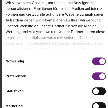
Wir verwenden Cookies, um Inhalte und Anzeigen zu
personalisieren, Funktionen für soziale Medien anbieten zu
können und die Zugriffe auf unsere Website zu analysieren.
Außerdem geben wir Informationen zu Ihrer Verwendung
unserer Website an unsere Partner für soziale Medien,
Werbung und Analysen weiter. Unsere Partner führen diese
Informationen möglicherweise mit weiteren Daten
zusammen, die Sie ihnen bereitgestellt haben oder die sie
im Rahmen Ihrer Nutzung der Dienste gesammelt haben.
E
Notwendig
i
n
w
Präferenzen
i
l
Außerdem werfen wir einen exklusiven Blick auf die Highlights, die
Mercedes-Benz Trucks zur IAA TRANSPORTATION 2026 mit nach
l
Statistiken
Hannover bringt – von neuen Elektro-Lkw über die nächste
i
Generation wasserstoffbetriebener Fahrzeuge bis hin zu
g
innovativen Assistenzsystemen und digitalen Lösungen für den
Marketing