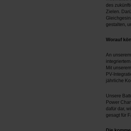
w
des zukünfti
a
Zielen. Dar
h
Gleichgesin
l
gestalten, 
Worauf kön
An unserem 
integriertem
Mit unsere
PV-Integrat
jährliche Ko
Unsere Batt
Power Charg
dafür dar, 
gesagt für F
Die kommen