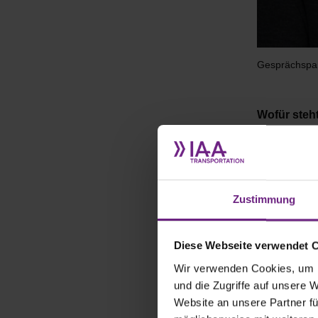
Gesprächspart
Wofür steht
das Unter
Die Batterie
Anwendungsfe
Anwendung,
Zustimmung
BEV, Mild) 
neue Konfig
Diese Webseite verwendet 
In unserem E
Wir verwenden Cookies, um I
Hochleistun
und die Zugriffe auf unsere 
und in viele
Website an unsere Partner fü
Technologie