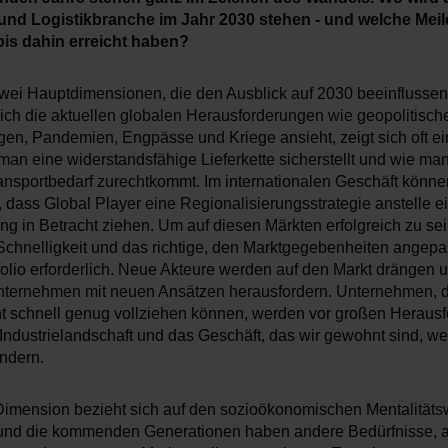
und Logistikbranche im Jahr 2030 stehen - und welche Meil
bis dahin erreicht haben?
wei Hauptdimensionen, die den Ausblick auf 2030 beeinflussen:
ch die aktuellen globalen Herausforderungen wie geopolitisch
en, Pandemien, Engpässe und Kriege ansieht, zeigt sich oft ein
man eine widerstandsfähige Lieferkette sicherstellt und wie ma
ansportbedarf zurechtkommt. Im internationalen Geschäft können
 dass Global Player eine Regionalisierungsstrategie anstelle e
ng in Betracht ziehen. Um auf diesen Märkten erfolgreich zu sei
, Schnelligkeit und das richtige, den Marktgegebenheiten angepa
folio erforderlich. Neue Akteure werden auf den Markt drängen 
Unternehmen mit neuen Ansätzen herausfordern. Unternehmen, 
t schnell genug vollziehen können, werden vor großen Heraus
 Industrielandschaft und das Geschäft, das wir gewohnt sind, we
ndern.
Dimension bezieht sich auf den sozioökonomischen Mentalitäts
 und die kommenden Generationen haben andere Bedürfnisse, a