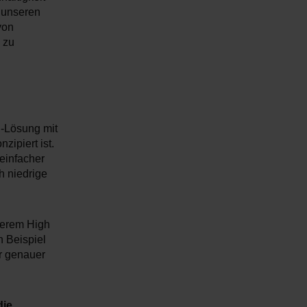
t unseren
von
 zu
-Lösung mit
zipiert ist.
einfacher
h niedrige
serem High
n Beispiel
er genauer
die