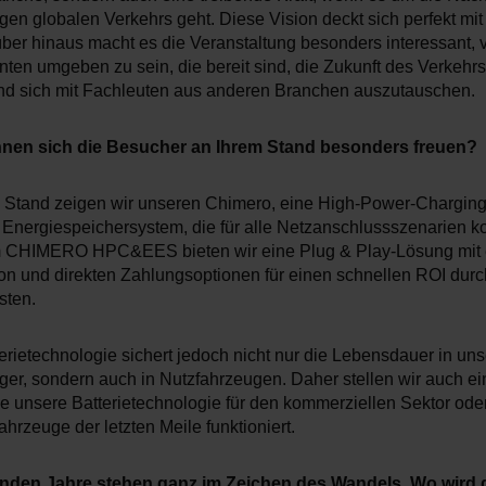
gen globalen Verkehrs geht. Diese Vision deckt sich perfekt mi
über hinaus macht es die Veranstaltung besonders interessant, 
nten umgeben zu sein, die bereit sind, die Zukunft des Verkehrs
und sich mit Fachleuten aus anderen Branchen auszutauschen.
nen sich die Besucher an Ihrem Stand besonders freuen?
Stand zeigen wir unseren Chimero, eine High-Power-Charging
 Energiespeichersystem, die für alle Netzanschlussszenarien kon
m CHIMERO HPC&EES bieten wir eine Plug & Play-Lösung mit 
ion und direkten Zahlungsoptionen für einen schnellen ROI durc
sten.
erietechnologie sichert jedoch nicht nur die Lebensdauer in un
er, sondern auch in Nutzfahrzeugen. Daher stellen wir auch ei
wie unsere Batterietechnologie für den kommerziellen Sektor od
ahrzeuge der letzten Meile funktioniert.
den Jahre stehen ganz im Zeichen des Wandels. Wo wird 