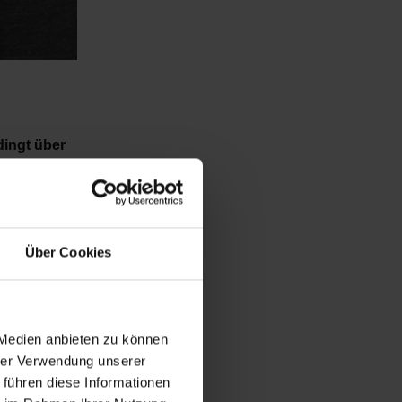
dingt über
in Bezug auf
en (PHEV,
Über Cookies
nfach durch
nserer
 Medien anbieten zu können
rleistet,
hrer Verwendung unserer
leiche
 führen diese Informationen