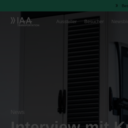
Bes
Aussteller
Besucher
Newsbl
News
Interview mit Kr