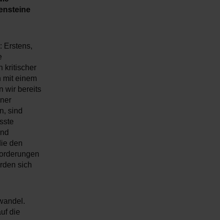
ensteine
 Erstens,
e
 kritischer
n mit einem
 wir bereits
iner
n, sind
sste
und
die den
forderungen
rden sich
wandel.
uf die