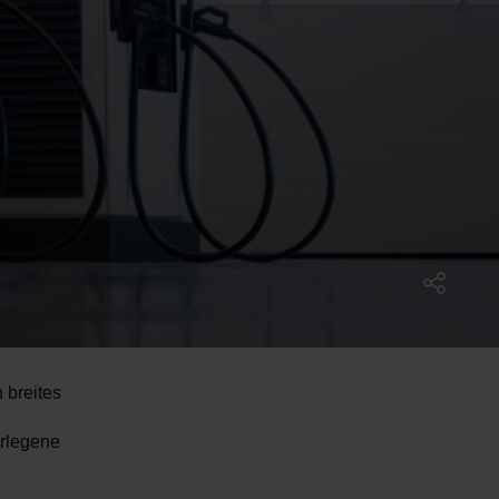
 breites
erlegene