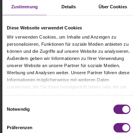
mir genügt die Gewissheit, dass alles, was ich jeden Tag tue, das
Zustimmung
Details
Über Cookies
Potenzial hat, die Zukunft zu verändern.
Wenn Sie eine Superkraft hätten, die Ihnen beruflich
weiterhelfen würde, welche wäre das?
Diese Webseite verwendet Cookies
Wir verwenden Cookies, um Inhalte und Anzeigen zu
Geduld.
personalisieren, Funktionen für soziale Medien anbieten zu
können und die Zugriffe auf unsere Website zu analysieren.
Welchen Trend verfolgen Sie aktuell beruflich mit großem
Außerdem geben wir Informationen zu Ihrer Verwendung
Interesse?
unserer Website an unsere Partner für soziale Medien,
Werbung und Analysen weiter. Unsere Partner führen diese
Den Trend hin zu datengesteuerten Entscheidungsprozessen in
Informationen möglicherweise mit weiteren Daten
Echtzeit, welcher auch die nächste große Herausforderung im
zusammen, die Sie ihnen bereitgestellt haben oder die sie
Verkehrssystem darstellt. Selbst wenn wir Infrastrukturen und
im Rahmen Ihrer Nutzung der Dienste gesammelt haben.
Transportmittel elektrifizieren und automatisieren, werden sie mit
alten Methoden geplant. Gleichzeitig sehen wir, wie sich die
E
relevanten Technologien immer weiter entwickeln. Wir haben hier
Notwendig
i
ein enormes Potenzial, denn wir arbeiten mit einer sehr
n
informationsintensiven Industrie, die trotzdem in vielen Fällen noch
w
auf Fax, Zettel und Telefon angewiesen ist. Analoge
Präferenzen
Arbeitsmethoden sind seit langem in der DNA der Branche
i