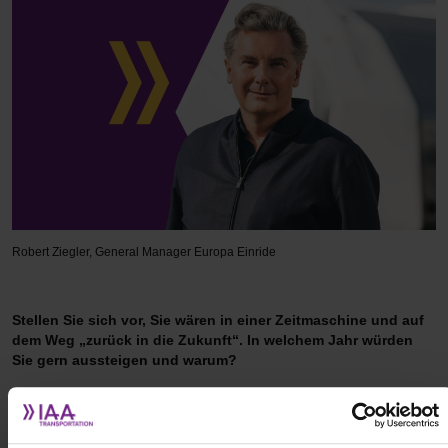
Robert Ziegler, General Manager Europa Einride
Stellen Sie sich vor, Sie wären in einer Zeitmaschine und auf
dem Weg „zurück in die Zukunft“. In welchem Jahr würden
Sie gern aussteigen und warum?
Die Vergangenheit dient dazu uns zu lehren, unsere Zukunft zu
gestalten. Ich habe kein Bedürfnis, in die Vergangenheit zu reisen,