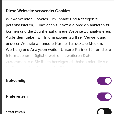
Diese Webseite verwendet Cookies
Wir verwenden Cookies, um Inhalte und Anzeigen zu
personalisieren, Funktionen für soziale Medien anbieten zu
Auf extreme Wetterereignisse
können und die Zugriffe auf unsere Website zu analysieren.
vorbereiten
Außerdem geben wir Informationen zu Ihrer Verwendung
unserer Website an unsere Partner für soziale Medien,
Werbung und Analysen weiter. Unsere Partner führen diese
Damit die Pakete rechtzeitig und sicher ankommen, bedarf es aber
Informationen möglicherweise mit weiteren Daten
nicht nur genug Arbeitskräfte und Fahrzeuge, sondern auch eine
entsprechende Vorbereitung. So können vor allem in der
zusammen, die Sie ihnen bereitgestellt haben oder die sie
Winterzeit extreme Wetterereignisse wie Regen, Nässe oder
im Rahmen Ihrer Nutzung der Dienste gesammelt haben.
Schnee den Verkehr stören und Eisenbahnschienen, Straßen,
E
Häfen, Piers, Brücken und andere Transportinfrastrukturen
Notwendig
beschädigen, was wiederum zur Beeinträchtigung von Lieferketten
i
führt. Logistik- und Transportunternehmen greifen deshalb auf
n
fortschrittliche Wettervorhersagemodelle zurück, um potenzielle
w
Präferenzen
Störungen vorherzusehen. Um auf unerwartete Wetterereignisse
i
reagieren zu können, helfen hier zudem Technologien wie GPS-
l
Tracking und automatisierte Routenplanungssysteme. Um den
widrigen Wetterbedingungen standhalten können, ist für viele
l
Statistiken