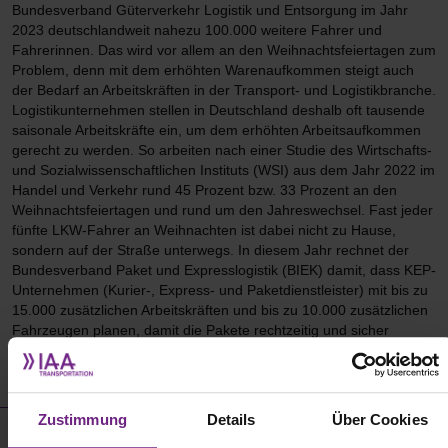
Bundesverband Güterverkehr Logistik und Entsorgung im Jahr
2023 deutschlandweit nahezu 100.000 weitere Fahrer und
Fahrerinnen. Das wird vor allem an den Weihnachtsfeiertagen zum
Problem, denn mit dem erhöhten Warenaufkommen steigt auch
der Bedarf an Arbeitskräften in der Transport- und Logistikbranche.
Logistikunternehmen stellen in Deutschland deshalb oft tausende
saisonale Arbeitskräfte ein, um dem erhöhten Arbeitsaufkommen
gerecht zu werden. So arbeiten nach einer Studie des Wirtschafts-
und Sozialwissenschaftlichen Instituts (WSI) aus dem Jahr 2022 im
Handel und Verkehr rund 45 Prozent bzw. 33 Prozent an den
Weihnachtsfeiertagen und rund um den Jahreswechsel. Fast jeder
fünfte LKW-Fahrer an Weihnachten ist dabei nicht zu Hause,
sondern auf der Straße unterwegs. In diesem Jahr rechnet der
Bundesverband Paket und Expresslogistik (BIEK) damit, dass KEP-
Unternehmen (Kurier-, Express- und Paketdienstleister) mit bis zu
15.000 zusätzlichen Arbeitskräften und bis zu 10.000 zusätzlichen
Fahrzeugen planen, damit die Pakete rechtzeitig und sicher
ankommen.
2
Zustimmung
Details
Über Cookies