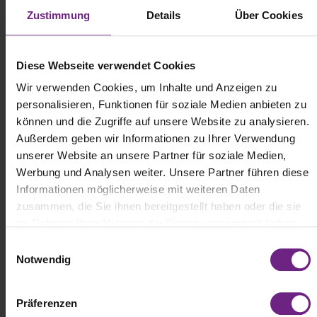
Zustimmung
Details
Über Cookies
Diese Webseite verwendet Cookies
Wir verwenden Cookies, um Inhalte und Anzeigen zu
personalisieren, Funktionen für soziale Medien anbieten zu
können und die Zugriffe auf unsere Website zu analysieren.
Außerdem geben wir Informationen zu Ihrer Verwendung
unserer Website an unsere Partner für soziale Medien,
Werbung und Analysen weiter. Unsere Partner führen diese
Informationen möglicherweise mit weiteren Daten
zusammen, die Sie ihnen bereitgestellt haben oder die sie
im Rahmen Ihrer Nutzung der Dienste gesammelt haben.
E
Die IAA TRANSPORTATION zeigt Innovation nicht isoliert, sondern
Notwendig
i
entlang der gesamten Wertschöpfungs- und Lieferkette – vom
n
Fahrzeug über Infrastruktur und Energieversorgung bis hin zu
Software, Daten und Services.
w
Präferenzen
i