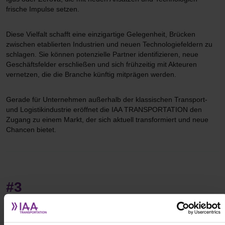
frische Impulse setzen.
Diese Vielfalt schafft eine einzigartige Gelegenheit, Brücken
zwischen etablierten Industrien und neuen Technologiefeldern zu
schlagen. Sie können potenzielle Partner identifizieren, neue
Geschäftsfelder erschließen und sich frühzeitig mit Akteuren
vernetzen, die die Branche künftig mitprägen werden.
Gerade für Unternehmen außerhalb der klassischen Transport-
und Logistikindustrie eröffnet die IAA TRANSPORTATION den
Zugang zu einem Markt, der sich aktuell transformiert und neue
Chancen bietet.
#3
Innovation entlang der gesamten Lieferkette
und aller Schnittstellen