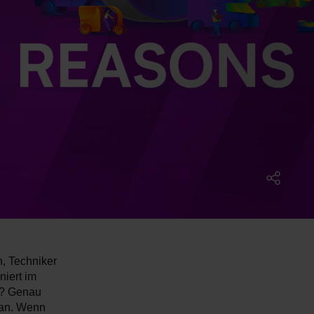
n, Techniker
niert im
nt? Genau
an. Wenn