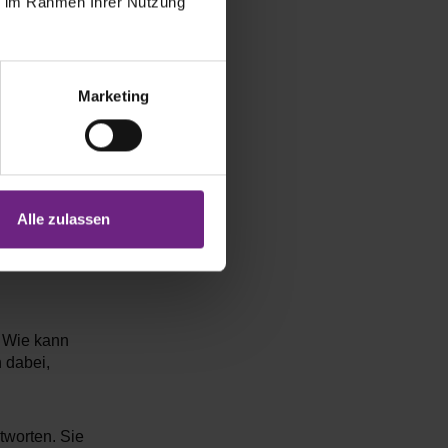
ie im Rahmen Ihrer Nutzung
Marketing
er
Alle zulassen
is hin zu
e
? Wie kann
 dabei,
worten. Sie