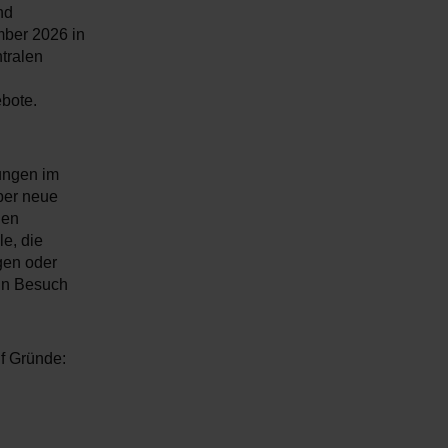
nd
mber 2026 in
ntralen
ebote.
ungen im
ber neue
hen
le, die
gen oder
ein Besuch
nf Gründe: