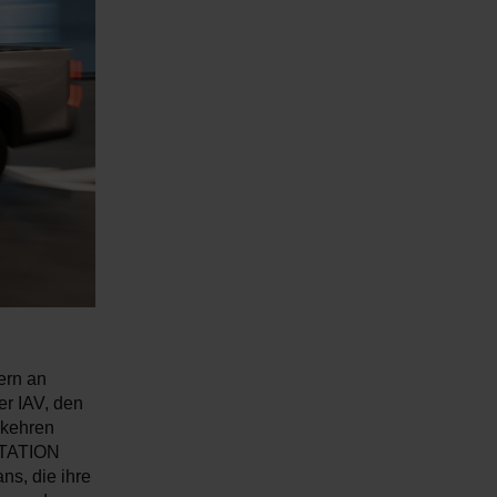
ern an
r IAV, den
 kehren
RTATION
ns, die ihre