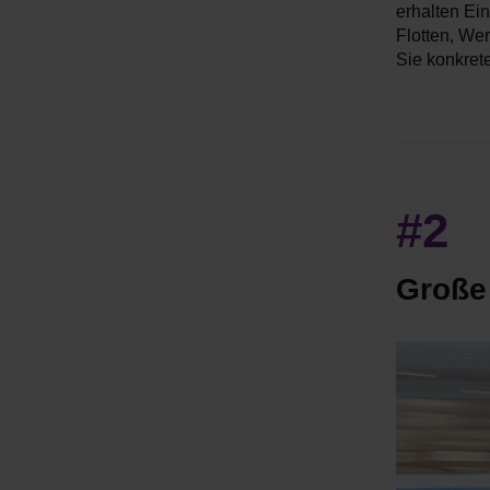
w
erhalten Ei
Flotten, Wer
a
Sie konkret
h
l
#2
Große