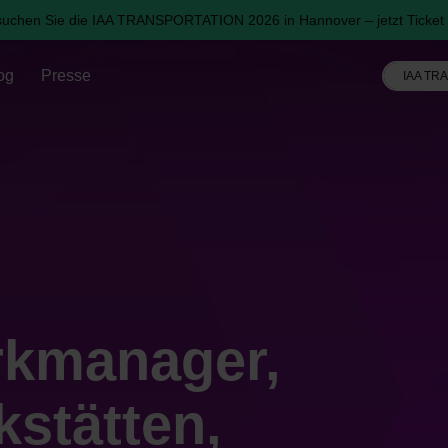
uchen Sie die IAA TRANSPORTATION 2026 in Hannover – jetzt Ticket 
og
Presse
IAA TR
kmanager,
kstätten,