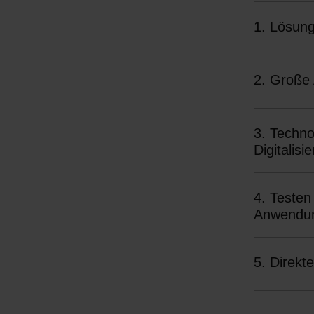
1. Lösung
2. Große
3. Technologien, die wirklich funktionieren – von Antrieb bis
Digitalisi
4. Testen
Anwendun
5. Direkt