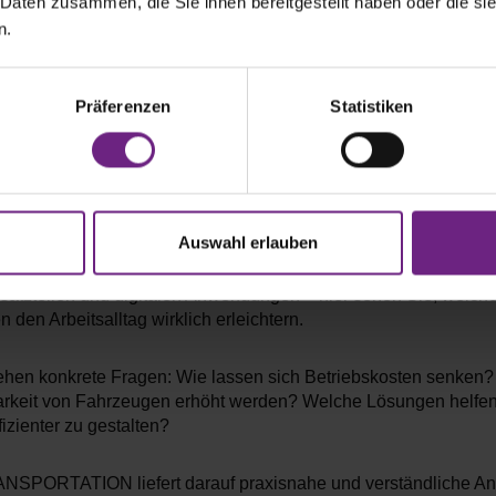
 Daten zusammen, die Sie ihnen bereitgestellt haben oder die s
n.
Präferenzen
Statistiken
ANSPORTATION bietet Ihnen einen umfassenden Überblick üb
Auswahl erlauben
e direkt im Betrieb einsetzbar sind. Von leichten und schweren
gen über Transporter und Vans, Anhänger, Auf- und Ausbauten b
rsatzteilen und digitalen Anwendungen – hier sehen Sie, welch
 den Arbeitsalltag wirklich erleichtern.
ehen konkrete Fragen: Wie lassen sich Betriebskosten senken
arkeit von Fahrzeugen erhöht werden? Welche Lösungen helfen
izienter zu gestalten?
NSPORTATION liefert darauf praxisnahe und verständliche Ant