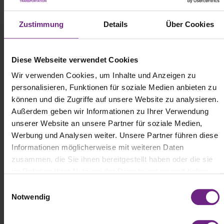
Zustimmung
Details
Über Cookies
(c) E.ON
Diese Webseite verwendet Cookies
Testumgebung speziell für die Anforderungen
Wir verwenden Cookies, um Inhalte und Anzeigen zu
elektrischer Lkw und Busse
personalisieren, Funktionen für soziale Medien anbieten zu
können und die Zugriffe auf unsere Website zu analysieren.
Insbesondere die Einrichtung auf Ladelösungen für den
Schwerlastverkehr kommt hier eine wichtige Rolle zu. So
Außerdem geben wir Informationen zu Ihrer Verwendung
ermöglicht die Einrichtung, zusammen mit Fahrzeugherstellern
unserer Website an unsere Partner für soziale Medien,
Ladetechnologien zu testen und zu entwickeln, die speziell für die
Werbung und Analysen weiter. Unsere Partner führen diese
Anforderungen elektrischer Lkw und Busse konzipiert sind. So ist
Informationen möglicherweise mit weiteren Daten
das Testzentrum laut E.ON europaweit die einzige Einrichtung, die
zusammen, die Sie ihnen bereitgestellt haben oder die sie
das schnelle Laden im Schwerlastverkehr mit bis zu drei Megawatt
Leistung testen kann. Aber nicht nur neue
im Rahmen Ihrer Nutzung der Dienste gesammelt haben.
Hochleistungsladesäulen für Trucks mit Leistungen bis zu drei
E
Megawatt sollen problemlos getestet werden, sondern die
Notwendig
i
Infrastruktur soll laut einer Mitteilung von E.ON bereits auch auf
zukünftige Entwicklungen mit noch höheren Ladeleistungen
n
bestens eingestellt sein.
w