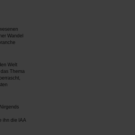
gewesenen
cher Wandel
kbranche
den Welt
ür das Thema
berrascht,
sten
 Nirgends
 ihn die IAA