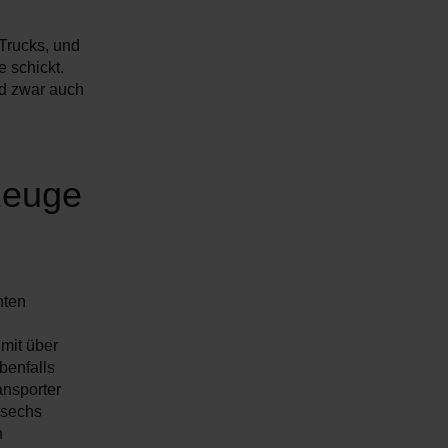
 Trucks, und
 schickt.
nd zwar auch
rzeuge
hten
 mit über
benfalls
ansporter
 sechs
n