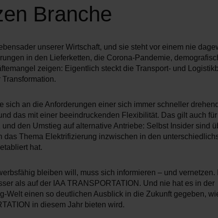
zen Branche
 Lebensader unserer Wirtschaft, und sie steht vor einem nie da
rungen in den Lieferketten, die Corona-Pandemie, demografis
ftemangel zeigen: Eigentlich steckt die Transport- und Logisti
r Transformation.
ie sich an die Anforderungen einer sich immer schneller drehen
nd das mit einer beeindruckenden Flexibilität. Das gilt auch f
und den Umstieg auf alternative Antriebe: Selbst Insider sind ü
h das Thema Elektrifizierung inzwischen in den unterschiedlich
tabliert hat.
erbsfähig bleiben will, muss sich informieren – und vernetzen.
sser als auf der IAA TRANSPORTATION. Und nie hat es in der
g-Welt einen so deutlichen Ausblick in die Zukunft gegeben, wie
TION in diesem Jahr bieten wird.