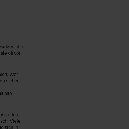
esetzen, ihre
sie oft vor
iert. Wer
n stellen:
s
t alle
ussierten
isch. Viele
e sich in