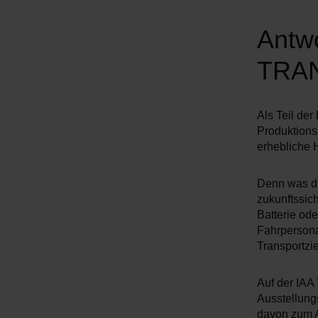
Antwo
TRA
Als Teil der
Produktionsm
erhebliche
Denn was die
zukunftssic
Batterie od
Fahrpersonal
Transportzie
Auf der IAA
Ausstellungs
davon zum A