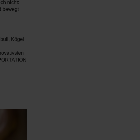
ch nicht:
nd bewegt
bull, Kögel
novativsten
NSPORTATION