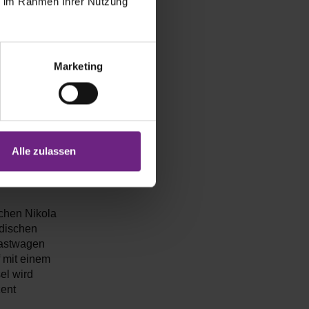
ie im Rahmen Ihrer Nutzung
ercedes-Benz
Marketing
rn
0 auf 80
600 und 800
meter
nnstoffzelle
Alle zulassen
früher
schen Nikola
edischen
Lastwagen
f mit einem
el wird
zent