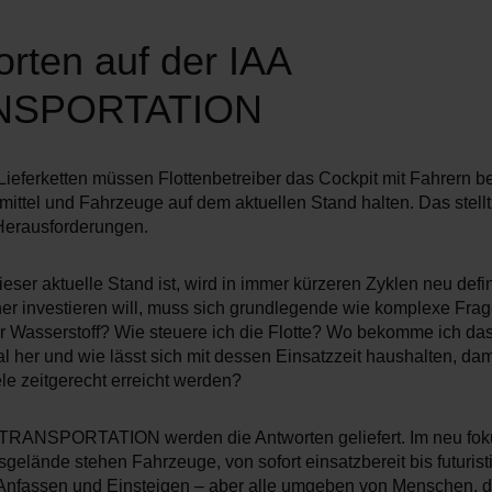
rten auf der IAA
NSPORTATION
 Lieferketten müssen Flottenbetreiber das Cockpit mit Fahrern b
ittel und Fahrzeuge auf dem aktuellen Stand halten. Das stellt 
 Herausforderungen.
ser aktuelle Stand ist, wird in immer kürzeren Zyklen neu defin
her investieren will, muss sich grundlegende wie komplexe Frage
er Wasserstoff? Wie steuere ich die Flotte? Wo bekomme ich da
 her und wie lässt sich mit dessen Einsatzzeit haushalten, dami
le zeitgerecht erreicht werden?
 TRANSPORTATION werden die Antworten geliefert. Im neu fok
gelände stehen Fahrzeuge, von sofort einsatzbereit bis futurist
nfassen und Einsteigen – aber alle umgeben von Menschen, di