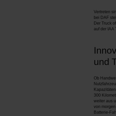
w
a
Vertreten s
h
bei DAF ste
l
Der Truck o
auf der I
Innov
und T
Ob Handwerk,
Nutzfahrzeu
Kapazitäten 
300 Kilomet
weiter aus 
von morgen 
Batterie-Fa