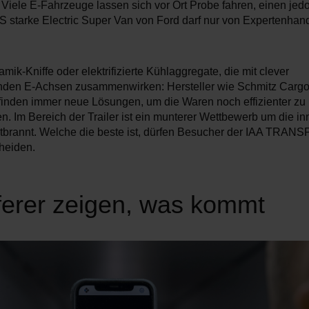
 Viele E-Fahrzeuge lassen sich vor Ort Probe fahren, einen jedo
S starke Electric Super Van von Ford darf nur von Expertenha
ik-Kniffe oder elektrifizierte Kühlaggregate, die mit clever
nden E-Achsen zusammenwirken: Hersteller wie Schmitz Cargo
finden immer neue Lösungen, um die Waren noch effizienter zu
en. Im Bereich der Trailer ist ein munterer Wettbewerb um die in
tbrannt. Welche die beste ist, dürfen Besucher der IAA TRA
cheiden.
ferer zeigen, was kommt