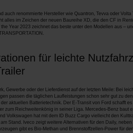
ind auch renommierte Hersteller wie Quantron, Tevva oder Volta
ht alles im Zeichen der neuen Baureihe XD, die den CF in Rente
f the Year 2023 zeichnet das beste unter den Modellen aus – u
AA TRANSPORTATION.
ationen für leichte Nutzfah
railer
 Gewerbe oder der Lieferdienst auf der letzten Meile: Bei leic
gen passen die täglichen Laufleistungen schon sehr gut zu den
der aktuellen Batterietechnik. Der E-Transit von Ford schafft es
er zum Reichweitenkönig in seiner Liga. Mercedes-Benz baut e
und Volkswagen hat mit dem ID Buzz Cargo vielleicht den Kulttr
am Stand. Iveco zeigt weitere Alternativen für den Daily, neben
hrzeugen gibt es Bio-Methan und Brennstoffzellen-Power für de