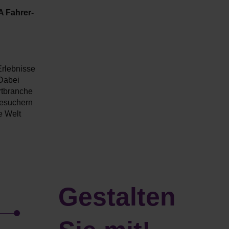
A Fahrer-
rlebnisse
 Dabei
rtbranche
besuchern
e Welt
Ge­stalten