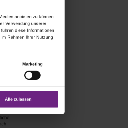
 Medien anbieten zu können
hrer Verwendung unserer
 führen diese Informationen
ie im Rahmen Ihrer Nutzung
en an Ihrem
Marketing
it
hsene auf
ichen
Alle zulassen
lebnis-Area
liche
ach