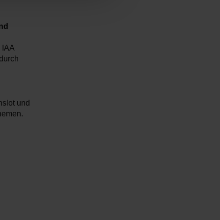
und
 IAA
adurch
slot und
Themen.