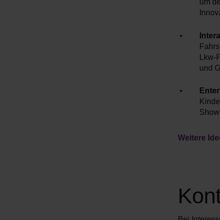
um de
Innov
Inter
Fahrs
Lkw-F
und G
Enter
Kinde
Showp
Weitere Id
Kont
Bei Interess