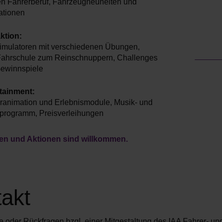
n Fahrerberuf, Fahrzeugneuheiten und
ationen
aktion:
imulatoren mit verschiedenen Übungen,
ahrschule zum Reinschnuppern, Challenges
ewinnspiele
tainment:
ranimation und Erlebnismodule, Musik- und
rogramm, Preisverleihungen
een und Aktionen sind willkommen.
akt
e oder Rückfragen bzgl. einer Mitgestaltung des IAA Fahrer- un