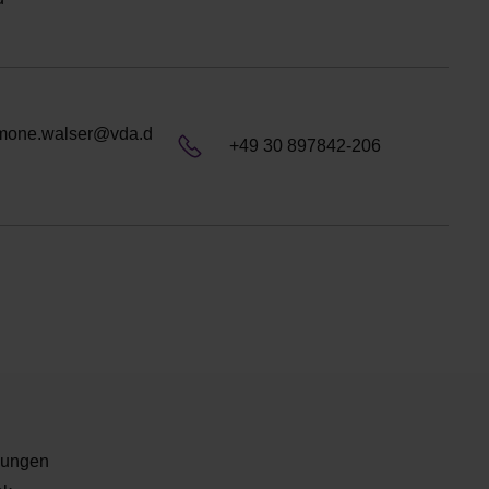
mone.walser@vda.d
+49 30 897842-206
lungen