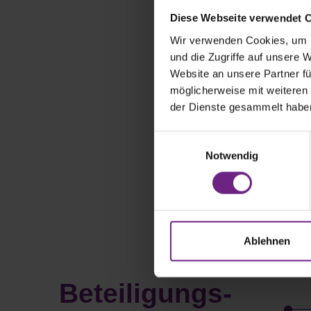
Diese Webseite verwendet 
Wir verwenden Cookies, um I
und die Zugriffe auf unsere 
Website an unsere Partner fü
möglicherweise mit weiteren
Ihre 
der Dienste gesammelt habe
E
Notwendig
i
n
w
i
l
l
Ablehnen
i
g
Beteiligungs­
u
n