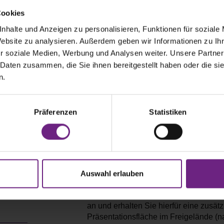
Cookies
nhalte und Anzeigen zu personalisieren, Funktionen für soziale
Website zu analysieren. Außerdem geben wir Informationen zu I
r soziale Medien, Werbung und Analysen weiter. Unsere Partner
 Daten zusammen, die Sie ihnen bereitgestellt haben oder die s
Optionen für eine Mitwirkung
n.
Aktionen für Fahrer und/oder Famili
Präferenzen
Statistiken
Stand
Machen Sie an Ihrem eigenen Stand m
Sonderaktionen für Kinder und Erwac
sich aufmerksam.
Outdoor-Aktionen auf einer zusätzl
Auswahl erlauben
Fläche
Bieten Sie eine Aktivität in der IAA Er
an und erhalten Sie hierfür eine zusätz
Präsentationsfläche im Freigelände (n