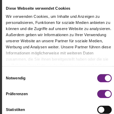
IAA Conference
IAA Packages - Bestellformular
IAA Test Drives - Sales Broschüre (Englisch)
Diese Webseite verwendet Cookies
PDF
5.7 MB
PDF
179.7 KB
IAA Networking Tours
Wir verwenden Cookies, um Inhalte und Anzeigen zu
PDF
2.8 MB
IAA Conference - Sales Broschüre (Englisch)
personalisieren, Funktionen für soziale Medien anbieten zu
Checkliste 2026
können und die Zugriffe auf unsere Website zu analysieren.
PDF
2.5 MB
IAA Networking Tours - Informationen (Englisch)
IAA ADAS & Telematics - Sales Broschüre (Englisch)
Alle wichtigen Termine und Aufgaben im Überblick – für eine
Außerdem geben wir Informationen zu Ihrer Verwendung
erfolgreiche Teilnahme
unserer Website an unsere Partner für soziale Medien,
PDF
1.7 MB
PDF
1.3 MB
Design Elemente
Werbung und Analysen weiter. Unsere Partner führen diese
PDF
237.2 KB
Informationen möglicherweise mit weiteren Daten
IAA Shuttle Bus - Sales Broschüre (Englisch)
zusammen, die Sie ihnen bereitgestellt haben oder die sie
Logo
Online Anmeldung - Schritt für Schritt Anleitung
im Rahmen Ihrer Nutzung der Dienste gesammelt haben.
PDF
1.2 MB
E
PDF
2.9 MB
IAA TRANSPORTATION Logo
Notwendig
i
ZIP (564.3 KB)
(Digital/RGB)
n
Konzessionsantrag für den Handverkauf
w
Präferenzen
i
PDF
191.4 KB
Key Visual
l
l
Statistiken