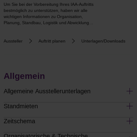
Um Sie bei der Vorbereitung Ihres IAA-Auftritts
bestmöglich zu unterstützen, haben wir alle
wichtigen Informationen zu Organisation,
Planung, Standbau, Logistik und Abwicklung
zusammengefasst. Auf dieser Seite finden Sie alle
wichtigen Dokumente zum Download.
Aussteller
Auftritt planen
Unterlagen/Downloads
Allgemein
Allgemeine Ausstellerunterlagen
Hier finden Sie allgemeine Informationen rund um die IAA
Standmieten
TRANSPORTATION 2026
Hier finden Sie alle Informationen zu Standflächenmieten und
Zeitschema
Angeboten zu Standbaupaketen, die Standbau, Grundversorgung
Einfahrtregelung in das Messegelände
und auf Wunsch Gastronomieservices beinhalten.
Organisatorische & Technische