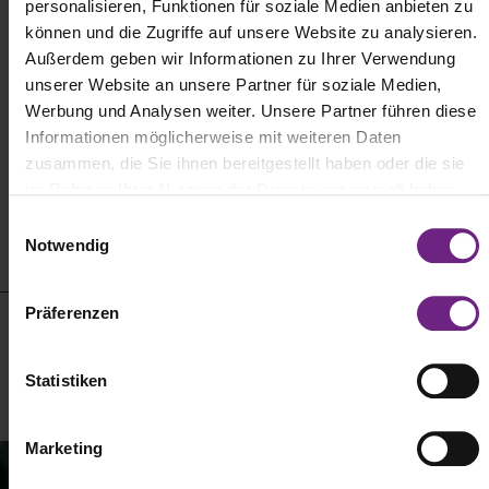
personalisieren, Funktionen für soziale Medien anbieten zu
Die Anmeldung als Aussteller für die IAA TRANSPORTATION 2026
können und die Zugriffe auf unsere Website zu analysieren.
ist abgeschlossen. Freuen Sie sich auf zahlreiche Unternehmen
Außerdem geben wir Informationen zu Ihrer Verwendung
und Marken aus den Bereichen Nutzfahrzeuge, Bus, Logistik,
unserer Website an unsere Partner für soziale Medien,
Transport und Infrastruktur.
Werbung und Analysen weiter. Unsere Partner führen diese
Informationen möglicherweise mit weiteren Daten
Entdecken Sie die
Aussteller der IAA TRANSPORTATION 2026
zusammen, die Sie ihnen bereitgestellt haben oder die sie
und informieren Sie sich über ihre Innovationen, Produkte und
Lösungen.
im Rahmen Ihrer Nutzung der Dienste gesammelt haben.
E
An­meldung
Notwendig
i
n
geschlossen
w
Präferenzen
i
IAA TRANSPORTATION 2026
l
l
Statistiken
i
g
Marketing
u
Für Aussteller
n